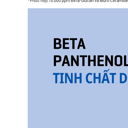
- Phức hợp 10.000 ppm Beta-Glucan và Multi-Ceramide