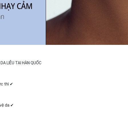
 DA LIỄU TẠI HÀN QUỐC
c thì ✔
vệ da ✔