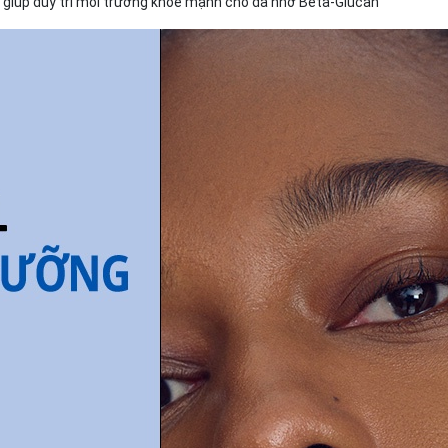
 giúp duy trì môi trường khỏe mạnh cho da nhờ Beta-Glucan