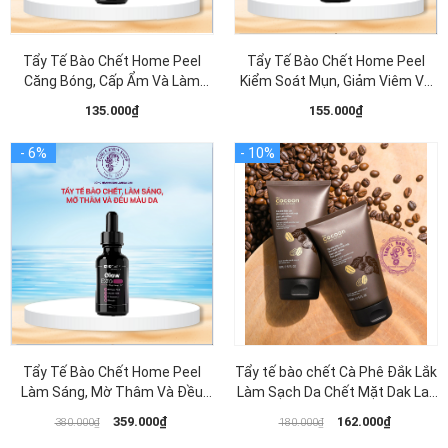
Tẩy Tế Bào Chết Home Peel
Tẩy Tế Bào Chết Home Peel
Căng Bóng, Cấp Ẩm Và Làm
Kiểm Soát Mụn, Giảm Viêm Và
Sáng Da MD Care Mande Exfo
Giảm Tiết Dầu MD CARE AntiAc
135.000₫
155.000₫
30ml
Exfo 30ml
Tẩy Tế Bào Chết Home Peel
Tẩy tế bào chết Cà Phê Đắk Lắk
Làm Sáng, Mờ Thâm Và Đều
Làm Sạch Da Chết Mặt Dak Lak
Màu Da MD Care Glow Exfo
Cocoon Coffee Face Polish
359.000₫
162.000₫
380.000₫
180.000₫
30ml
150ml