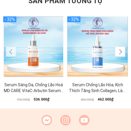
SẢN PHẨM TƯƠNG TỰ
Serum Sáng Da, Chống Lão Hoá
Serum Chống Lão Hóa, Kích
MD CARE VitaC-Arbutin Serum -
Thích Tăng Sinh Collagen, Làm
Whitening Advanced Formula
Đầy Sẹo MD CARE Copper
536.000₫
462.000₫
790.000₫
680.000₫
30ml
Peptide Serum 30ml