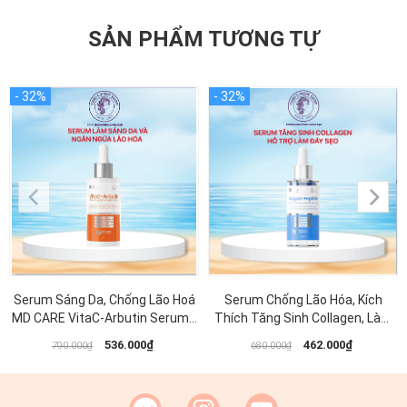
SẢN PHẨM TƯƠNG TỰ
Serum Sáng Da, Chống Lão Hoá
Serum Chống Lão Hóa, Kích
MD CARE VitaC-Arbutin Serum -
Thích Tăng Sinh Collagen, Làm
Whitening Advanced Formula
Đầy Sẹo MD CARE Copper
536.000₫
462.000₫
790.000₫
680.000₫
30ml
Peptide Serum 30ml