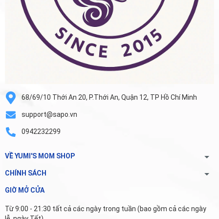
68/69/10 Thới An 20, P.Thới An, Quận 12, TP Hồ Chí Minh
support@sapo.vn
0942232299
VỀ YUMI'S MOM SHOP
CHÍNH SÁCH
GIỜ MỞ CỬA
Từ 9:00 - 21:30 tất cả các ngày trong tuần (bao gồm cả các ngày
lễ, ngày Tết).