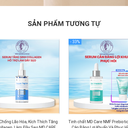
SẢN PHẨM TƯƠNG TỰ
Chống Lão Hóa, Kích Thích Tăng
Tinh chất MD Care NMF Prebiot
ollagen, Làm Đầy Sẹo MD CARE
Cân Bằng Lợi Khuẩn Và Phục H