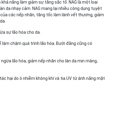
 khả năng làm giảm sự tăng sắc tố. NAG là một loại
 làn da nhạy cảm. NAG mang lại nhiều công dụng tuyệt
n của các nếp nhăn, tăng tốc làm lành vết thương, giảm
da.
ừa sự lão hóa cho da.
để làm chậm quá trình lão hóa. Bưởi đắng cũng có
n ngừa lão hóa, giảm nếp nhăn cho làn da mịn màng,
i tác hại do ô nhiễm không khí và tia UV từ ánh nắng mặt