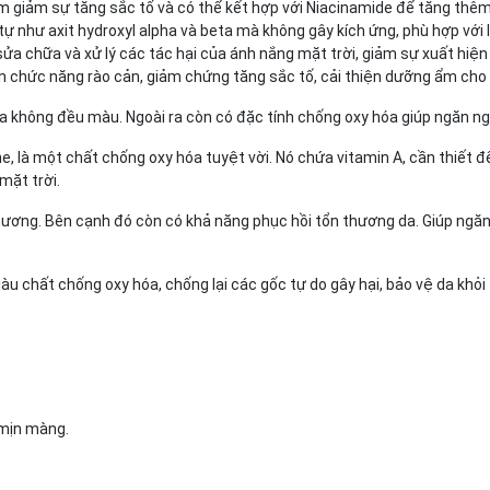
 giảm sự tăng sắc tố và có thể kết hợp với Niacinamide để tăng thêm
tự như axit hydroxyl alpha và beta mà không gây kích ứng, phù hợp với
, sửa chữa và xử lý các tác hại của ánh nắng mặt trời, giảm sự xuất hiệ
ện chức năng rào cản, giảm chứng tăng sắc tố, cải thiện dưỡng ẩm cho 
da không đều màu. Ngoài ra còn có đặc tính chống oxy hóa giúp ngăn ng
ne, là một chất chống oxy hóa tuyệt vời. Nó chứa vitamin A, cần thiết 
mặt trời.
 thương. Bên cạnh đó còn có khả năng phục hồi tổn thương da. Giúp ngă
giàu chất chống oxy hóa, chống lại các gốc tự do gây hại, bảo vệ da khỏ
 mịn màng.