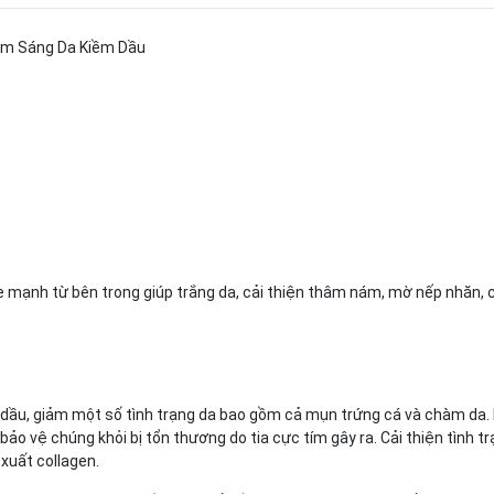
âm Sáng Da Kiềm Dầu
e mạnh từ bên trong giúp trắng da, cải thiện thâm nám, mờ nếp nhăn, 
iết dầu, giảm một số tình trạng da bao gồm cả mụn trứng cá và chàm da.
ảo vệ chúng khỏi bị tổn thương do tia cực tím gây ra. Cải thiện tình t
xuất collagen.