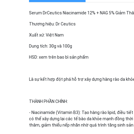
Serum DrCeutics Niacinamide 12% + NAG 5% Giảm Th
Thương hiệu: Dr Ceutics
Xuất xứ: Việt Nam
Dung tích: 30g và 100g
HSD: xem trên bao bì sản phẩm
Là sự kết hợp đột phá hỗ trợ xây dựng hàng rào da khỏ
THÀNH PHẦN CHÍNH:
- Niacinamide (Vitamin B3): Tạo hàng rào lipid, điều t
có thể xây dựng lại các tế bào da khỏe mạnh đồng thời b
thâm, giảm thiểu nếp nhăn nhờ quá trình tăng sinh sản 