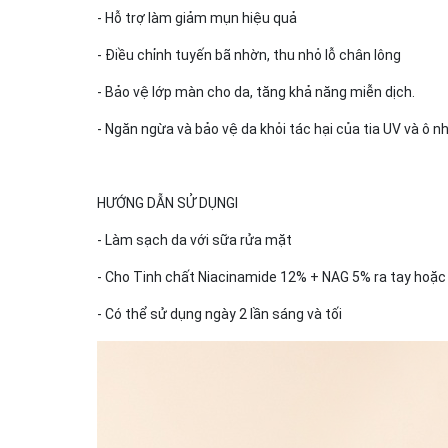
- Hỗ trợ làm giảm mụn hiệu quả
- Điều chỉnh tuyến bã nhờn, thu nhỏ lỗ chân lông
- Bảo vệ lớp màn cho da, tăng khả năng miễn dịch.
- Ngăn ngừa và bảo vệ da khỏi tác hại của tia UV và ô n
HƯỚNG DẪN SỬ DỤNGl
- Làm sạch da với sữa rửa mặt
- Cho Tinh chất Niacinamide 12% + NAG 5% ra tay hoặc 
- Có thể sử dụng ngày 2 lần sáng và tối