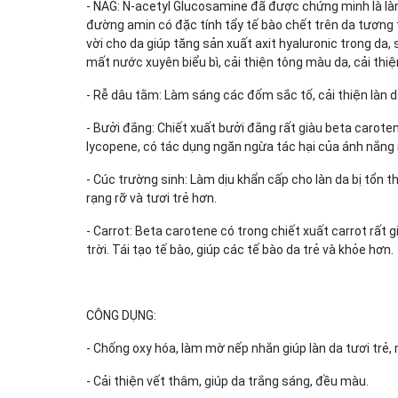
- NAG: N-acetyl Glucosamine đã được chứng minh là làm
đường amin có đặc tính tẩy tế bào chết trên da tương 
vời cho da giúp tăng sản xuất axit hyaluronic trong da
mất nước xuyên biểu bì, cải thiện tông màu da, cải thi
- Rễ dâu tằm: Làm sáng các đốm sắc tố, cải thiện làn 
- Bưởi đắng: Chiết xuất bưởi đắng rất giàu beta carote
lycopene, có tác dụng ngăn ngừa tác hại của ánh nắng 
- Cúc trường sinh: Làm dịu khẩn cấp cho làn da bị tổn
rạng rỡ và tươi trẻ hơn.
- Carrot: Beta carotene có trong chiết xuất carrot rất 
trời. Tái tạo tế bào, giúp các tế bào da trẻ và khỏe hơn.
CÔNG DỤNG:
- Chống oxy hóa, làm mờ nếp nhắn giúp làn da tươi trẻ,
- Cải thiện vết thâm, giúp da trắng sáng, đều màu.