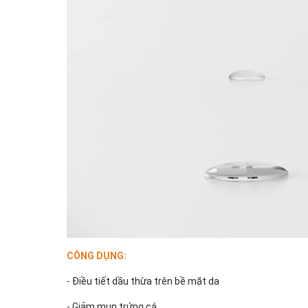
CÔNG DỤNG:
- Điều tiết dầu thừa trên bề mặt da
- Giảm mụn trứng cá.