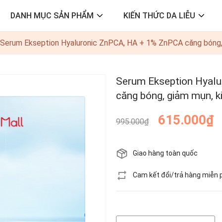
DANH MỤC SẢN PHẨM
KIẾN THỨC DA LIỄU
Serum Ekseption Hyaluronic ZnPCA, HA + 1% ZnPCA căng bóng,
Serum Ekseption Hyal
căng bóng, giảm mụn, 
615.000₫
995.000₫
Giao hàng toàn quốc
Cam kết đổi/trả hàng miễn 
Hết hàng