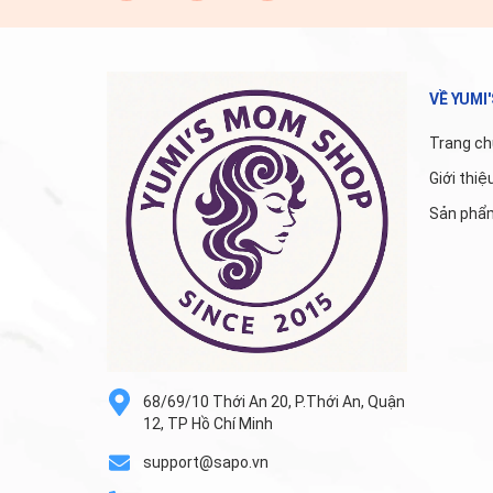
VỀ YUMI
Trang ch
Giới thiệ
Sản phẩ
68/69/10 Thới An 20, P.Thới An, Quận
12, TP Hồ Chí Minh
support@sapo.vn