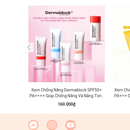
Kem Chống Nắng Dermablock SPF50+
Kem Chố
PA++++ Giúp Chống Nắng Và Nâng Tone
PA+++ D
Cho Mọi Loại Da 35ml
Hợp
160.000₫