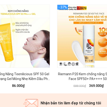
ng Nắng Teenilicious SPF 50 Gel
Riemann P20 Kem chống nắng S
ạng Gel Mỏng Nhẹ Kiềm Dầu Phù
Face SPF50+ PA++++ 50
 Da Dầu Mụn, Nhạy Cảm 15g
86.000₫
369.000₫
588.000₫
Nhận bản tin làm đẹp từ chúng tôi