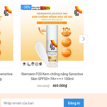
ensitive
Riemann P20 Kem chống nắng Sensitive
Kem chống
g
Skin SPF50+ PA++++ 100ml
Mineral
469.000₫
760.000₫
Đăng kí