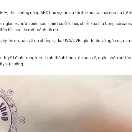
50+, thỏi chống nắng AHC bảo vệ làn da tối đa khỏi tác hại của tia UV, k
n: glacier, nước biển sâu, chiết xuất lô hội, chiết xuất từ bông cải xanh
đàn hồi của da một cách tối ưu.
ly lên da, bảo vệ da chống lại tia UVA/UVB, gốc tự do và ngăn ngừa mấ
 tuyệt đỉnh trong kem, hình thành hàng rào bảo vệ, ngăn chặn sự tác đ
đầy sức sống.