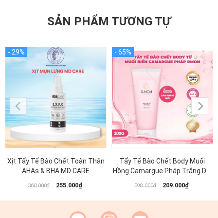
SẢN PHẨM TƯƠNG TỰ
Xịt Tẩy Tế Bào Chết Toàn Thân
Tẩy Tế Bào Chết Body Muối
AHAs & BHA MD CARE
Hồng Camargue Pháp Trắng Da,
Exfoliating Body Spray 100ml
Mờ Thâm Sạm RMON 200g
255.000₫
209.000₫
360.000₫
598.000₫