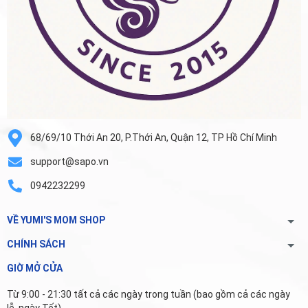
68/69/10 Thới An 20, P.Thới An, Quận 12, TP Hồ Chí Minh
support@sapo.vn
0942232299
VỀ YUMI'S MOM SHOP
CHÍNH SÁCH
GIỜ MỞ CỬA
Từ 9:00 - 21:30 tất cả các ngày trong tuần (bao gồm cả các ngày
lễ, ngày Tết).