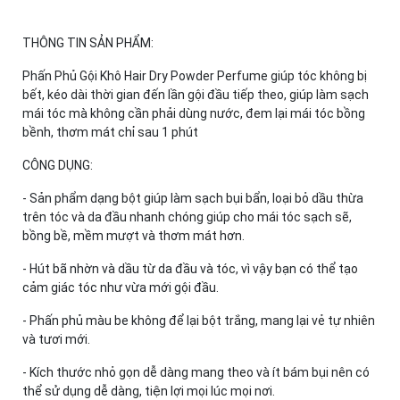
THÔNG TIN SẢN PHẨM:
Phấn Phủ Gội Khô Hair Dry Powder Perfume giúp tóc không bị
bết, kéo dài thời gian đến lần gội đầu tiếp theo, giúp làm sạch
mái tóc mà không cần phải dùng nước, đem lại mái tóc bồng
bềnh, thơm mát chỉ sau 1 phút
CÔNG DỤNG:
- Sản phẩm dạng bột giúp làm sạch bụi bẩn, loại bỏ dầu thừa
trên tóc và da đầu nhanh chóng giúp cho mái tóc sạch sẽ,
bồng bề, mềm mượt và thơm mát hơn.
- Hút bã nhờn và dầu từ da đầu và tóc, vì vậy bạn có thể tạo
cảm giác tóc như vừa mới gội đầu.
- Phấn phủ màu be không để lại bột trắng, mang lại vẻ tự nhiên
và tươi mới.
- Kích thước nhỏ gọn dễ dàng mang theo và ít bám bụi nên có
thể sử dụng dễ dàng, tiện lợi mọi lúc mọi nơi.