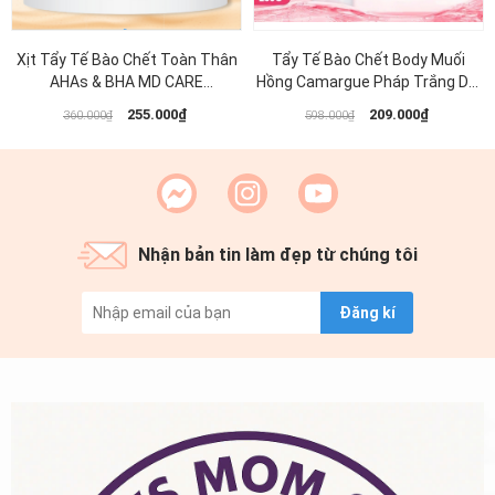
Xịt Tẩy Tế Bào Chết Toàn Thân
Tẩy Tế Bào Chết Body Muối
AHAs & BHA MD CARE
Hồng Camargue Pháp Trắng Da,
Exfoliating Body Spray 100ml
Mờ Thâm Sạm RMON 200g
255.000₫
209.000₫
360.000₫
598.000₫
Nhận bản tin làm đẹp từ chúng tôi
Đăng kí