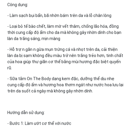
Công dụng:
- Làm sạch bụi bẩn, bã nhờn bám trên da và lỗ chân lông
- Loại bỏ tế bào chết, làm mờ vết thâm, chống lão hóa, đồng
thời cung cấp độ ẩm cho da mà không gây nhờn dính cho bạn
làn da trắng sáng, mịn màng
- Hỗ trợ n.găn n.gừa mụn trứng cá và nhọt trên da, cải thiện
làn da bị sạm không đều màu trở nên trắng trẻo hơn, tinh chất
của hoa giúp thư giãn cơ thể bằng mùi hương đặc biệt quyến
rũ.
- Sữa tắm On The Body dạng kem đặc, dưỡng thể dịu nhẹ
cung cấp độ ẩm và hương hoa thơm ngát như nước hoa lưu lại
trên da suốt cả ngày mà không gây nhờn dính.
Hướng dẫn sử dụng:
- Bước 1: Làm ướt cơ thể với nước