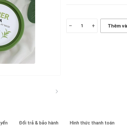
Còn hàng
–
+
Thêm và
uyển
Đổi trả & bảo hành
Hình thức thanh toán