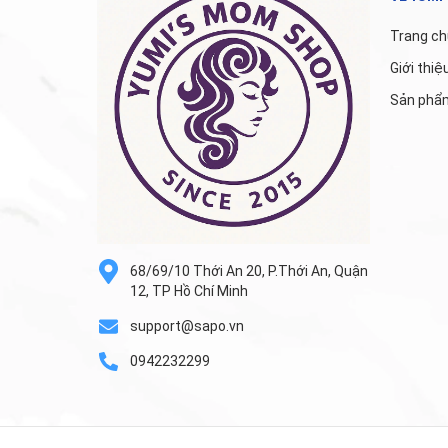
Trang ch
Giới thiệ
Sản phẩ
68/69/10 Thới An 20, P.Thới An, Quận
12, TP Hồ Chí Minh
support@sapo.vn
0942232299