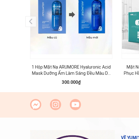
1 Hộp Mặt Nạ ARUMORE Hyaluronic Acid
Mặt N
Mask Dưỡng Ẩm Làm Sáng Đều Màu Da
Phục H
23ML ( Xanh Dương )
NMF S
300.000₫
VỀ YUMI