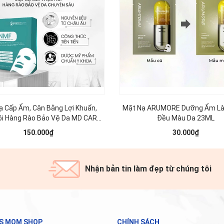
ạ Cấp Ẩm, Cân Bằng Lợi Khuẩn,
Mặt Nạ ARUMORE Dưỡng Ẩm L
ồi Hàng Rào Bảo Vệ Da MD CARE
Đều Màu Da 23ML
KIN Protection Premium Mask
150.000₫
30.000₫
30ml (1 miếng )
Nhận bản tin làm đẹp từ chúng tôi
'S MOM SHOP
CHÍNH SÁCH