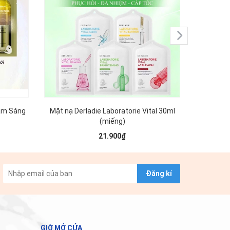
àm Sáng
Mặt nạ Derladie Laboratorie Vital 30ml
Mặt N
(miếng)
Essen
21.900₫
Đăng kí
GIỜ MỞ CỬA