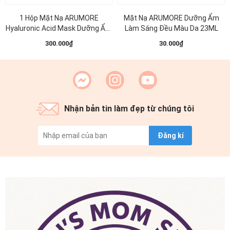
1 Hộp Mặt Nạ ARUMORE
Mặt Nạ ARUMORE Dưỡng Ẩm
Hyaluronic Acid Mask Dưỡng Ẩm
Làm Sáng Đều Màu Da 23ML
Làm Sáng Đều Màu Da 23ML (
300.000₫
30.000₫
Xanh Dương )
Nhận bản tin làm đẹp từ chúng tôi
Đăng kí