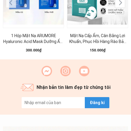
1 Hộp Mặt Nạ ARUMORE
Mặt Nạ Cấp Ẩm, Cân Bằng Lợi
Hyaluronic Acid Mask Dưỡng Ẩm
Khuẩn, Phục Hồi Hàng Rào Bảo
Làm Sáng Đều Màu Da 23ML (
Vệ Da MD CARE NMF SKIN
300.000₫
150.000₫
Xanh Dương )
Protection Premium Mask 30ml
(1 miếng )
Nhận bản tin làm đẹp từ chúng tôi
Đăng kí