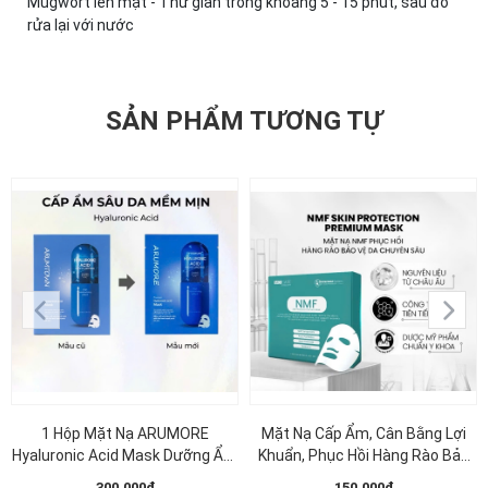
Mugwort lên mặt - Thư giãn trong khoảng 5 - 15 phút, sau đó
rửa lại với nước
SẢN PHẨM TƯƠNG TỰ
1 Hộp Mặt Nạ ARUMORE
Mặt Nạ Cấp Ẩm, Cân Bằng Lợi
Hyaluronic Acid Mask Dưỡng Ẩm
Khuẩn, Phục Hồi Hàng Rào Bảo
Làm Sáng Đều Màu Da 23ML (
Vệ Da MD CARE NMF SKIN
300.000₫
150.000₫