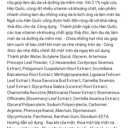
rửa giúp làm dịu da và dưỡng da mềm mịn. Với 2.1% ngải cứu
Hàn Quốc, cùng rất nhiều vitamin và khoáng chất, sản phẩm
nhanh chóng làm dịu những vùng da bị kích ứng và làm mát da.
Ngải cứu Hàn Quốc cũng được biết đến rộng rãi với khả năng
thải độc cho da. Công dụng - Thành phẩn ngải cứu Hàn Quốc,
các loại vitamin và khoáng chất giúp thải độc, làm dịu da, làm
mát da và dưỡng da mềm mịn. - Chứa những hạt nhỏ xíu giúp
làm sạch tế bào chết khi mát-xa nhẹ nhàng trên da - Công
thức dịu nhẹ điều chỉnh độ mát trên da ngay khi sử dụng
Thành phần Water, Butylene Glycol, Glycerin, Artemisia
Princeps Leaf Powder, 1,2-Hexanediol, Cordyceps Sinensis
Extract, Polygonum Cuspidatum Root Extract, Scutellaria
Baicalensis Root Extract, Methylpropanediol, Ligularia Fishceri
Leaf Extract, Rosa Davurica Bud Extract, Camellia Sinensis
Leaf Extract, Glycyrrhiza Glabra (Licorice) Root Extract,
Chamomilla Recutita (Matricaria) Flower Extract, Rosmarinus
Officinalis (Rosemary) Leaf Extract, Centella Asiatica Extract,
Glyceryl Polyacrylate, Sodium Polyacrylaste, Carbomer,
Arginine, Phenoxyethanol, Allantoin, Dipotassium
Glycyrrhizate, Panthenol, Xanthan Gum, Disodium EDTA
Hướng dẫn sử dụng - Sau khi rửa mặt, thoa một lớp mặt nạ