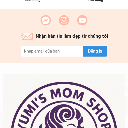
Xanh Dương )
Protection Premium Mask 30ml
(1 miếng )
Nhận bản tin làm đẹp từ chúng tôi
Đăng kí