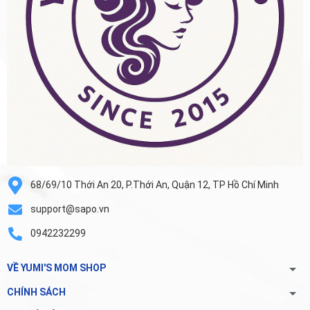
68/69/10 Thới An 20, P.Thới An, Quận 12, TP Hồ Chí Minh
support@sapo.vn
0942232299
VỀ YUMI'S MOM SHOP
CHÍNH SÁCH