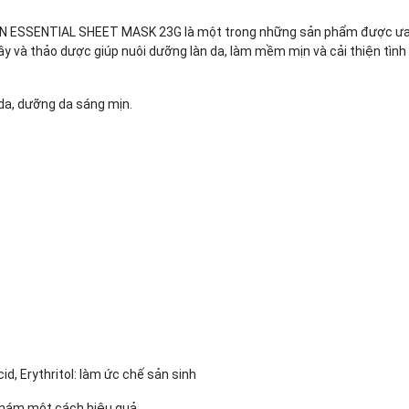
SSENTIAL SHEET MASK 23G là một trong những sản phẩm được ưa chu
cây và thảo dược giúp nuôi dưỡng làn da, làm mềm mịn và cải thiện tì
.
 da, dưỡng da sáng mịn.
d, Erythritol: làm ức chế sản sinh
, nám một cách hiệu quả.