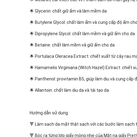
🌟 Glycerin: chất giữ ẩm và làm mềm da
🌟 Butylene Glycol: chất làm ẩm và cung cấp độ ẩm ch
🌟 Dipropylene Glycol: chất làm mềm và giữ ẩm cho da
🌟 Betaine: chất làm mềm và giữ ẩm cho da
🌟 Portulaca Oleracea Extract: chiết xuất từ cây rau m
🌟 Hamamelis Virginiana (Witch Hazel) Extract: chiết xu
🌟 Panthenol: provitamin B5, giúp làm dịu và cung cấp
🌟 Allantoin: chất làm dịu da và tái tạo da.
Hướng dẫn sử dụng:
🔻 Làm sạch da mặt thật sạch với các bước làm sạch 
🔻 Bóc ra từng lớp giấy mỏng nhẹ của Mặt nạ giấy Prett