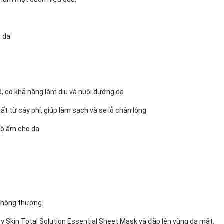
o da
á, có khả năng làm dịu và nuôi dưỡng da
ất từ cây phỉ, giúp làm sạch và se lỗ chân lông
 độ ẩm cho da
thông thường.
y Skin Total Solution Essential Sheet Mask và đắp lên vùng da mặt.