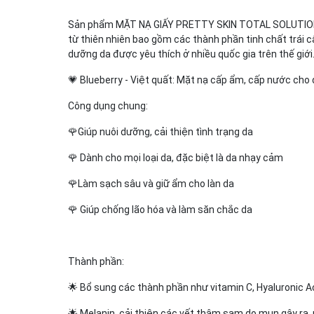
Sản phẩm MẶT NẠ GIẤY PRETTY SKIN TOTAL SOLUTION E
từ thiên nhiên bao gồm các thành phần tinh chất trái 
dưỡng da được yêu thích ở nhiều quốc gia trên thế giới
💗 Blueberry - Việt quất: Mặt nạ cấp ẩm, cấp nước cho
Công dụng chung:
🌹Giúp nuôi dưỡng, cải thiện tình trạng da
🌹 Dành cho mọi loại da, đặc biệt là da nhạy cảm
🌹Làm sạch sâu và giữ ẩm cho làn da
🌹 Giúp chống lão hóa và làm săn chắc da
Thành phần:
🌟 Bổ sung các thành phần như vitamin C, Hyaluronic Aci
🌟 Melanin, cải thiện các vết thâm sạm do mụn gây ra