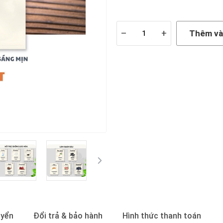
Còn hàng
–
+
Thêm và
uyển
Đổi trả & bảo hành
Hình thức thanh toán