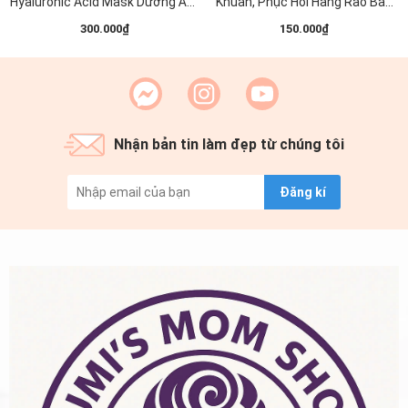
Hyaluronic Acid Mask Dưỡng Ẩm
Khuẩn, Phục Hồi Hàng Rào Bảo
Làm Sáng Đều Màu Da 23ML (
Vệ Da MD CARE NMF SKIN
300.000₫
150.000₫
Xanh Dương )
Protection Premium Mask 30ml
(1 miếng )
Nhận bản tin làm đẹp từ chúng tôi
Đăng kí