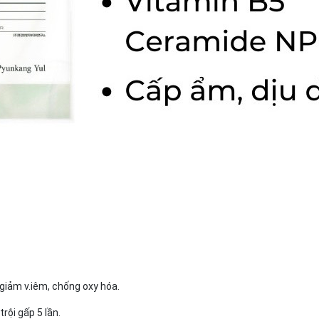
 giảm v.iêm, chống oxy hóa.
ội gấp 5 lần.