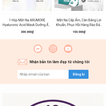
1 Hộp Mặt Nạ ARUMORE
Mặt Nạ Cấp Ẩm, Cân Bằng Lợi
Hyaluronic Acid Mask Dưỡng Ẩm
Khuẩn, Phục Hồi Hàng Rào Bảo
Làm Sáng Đều Màu Da 23ML (
Vệ Da MD CARE NMF SKIN
300.000₫
150.000₫
Xanh Dương )
Protection Premium Mask 30ml
(1 miếng )
Nhận bản tin làm đẹp từ chúng tôi
Đăng kí