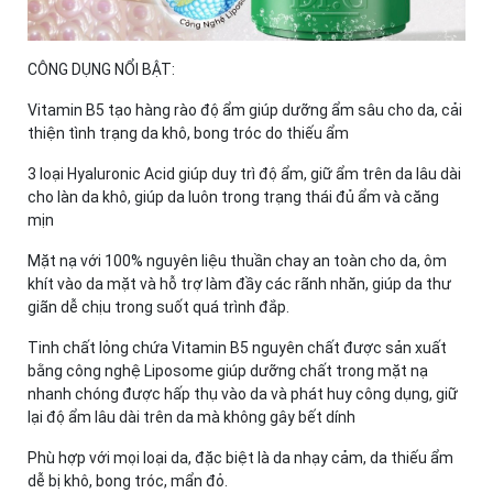
CÔNG DỤNG NỔI BẬT:
Vitamin B5 tạo hàng rào độ ẩm giúp dưỡng ẩm sâu cho da, cải
thiện tình trạng da khô, bong tróc do thiếu ẩm
3 loại Hyaluronic Acid giúp duy trì độ ẩm, giữ ẩm trên da lâu dài
cho làn da khô, giúp da luôn trong trạng thái đủ ẩm và căng
mịn
Mặt nạ với 100% nguyên liệu thuần chay an toàn cho da, ôm
khít vào da mặt và hỗ trợ làm đầy các rãnh nhăn, giúp da thư
giãn dễ chịu trong suốt quá trình đắp.
Tinh chất lỏng chứa Vitamin B5 nguyên chất được sản xuất
bằng công nghệ Liposome giúp dưỡng chất trong mặt nạ
nhanh chóng được hấp thụ vào da và phát huy công dụng, giữ
lại độ ẩm lâu dài trên da mà không gây bết dính
Phù hợp với mọi loại da, đặc biệt là da nhạy cảm, da thiếu ẩm
dễ bị khô, bong tróc, mẩn đỏ.