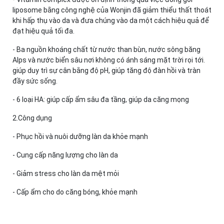
liposome bằng công nghệ của Wonjin đã giảm thiểu thất thoát
khi hấp thụ vào da và đưa chúng vào da một cách hiệu quả để
đạt hiệu quả tối đa.
- Ba nguồn khoáng chất từ nước than bùn, nước sông băng
Alps và nước biển sâu nơi không có ánh sáng mặt trời rọi tới.
giúp duy trì sự cân bằng độ pH, giúp tăng độ đàn hồi và tràn
đầy sức sống.
- 6 loại HA: giúp cấp ẩm sâu đa tầng, giúp da căng mọng
2.Công dụng
- Phục hồi và nuôi dưỡng làn da khỏe mạnh
- Cung cấp năng lượng cho làn da
- Giảm stress cho làn da mệt mỏi
- Cấp ẩm cho do căng bóng, khỏe mạnh