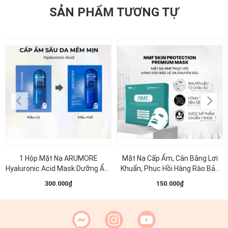
SẢN PHẨM TƯƠNG TỰ
1 Hộp Mặt Nạ ARUMORE
Mặt Nạ Cấp Ẩm, Cân Bằng Lợi
Hyaluronic Acid Mask Dưỡng Ẩm
Khuẩn, Phục Hồi Hàng Rào Bảo
Làm Sáng Đều Màu Da 23ML (
Vệ Da MD CARE NMF SKIN
300.000₫
150.000₫
Xanh Dương )
Protection Premium Mask 30ml
(1 miếng )