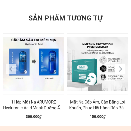
SẢN PHẨM TƯƠNG TỰ
1 Hộp Mặt Nạ ARUMORE
Mặt Nạ Cấp Ẩm, Cân Bằng Lợi
Hyaluronic Acid Mask Dưỡng Ẩm
Khuẩn, Phục Hồi Hàng Rào Bảo
Làm Sáng Đều Màu Da 23ML (
Vệ Da MD CARE NMF SKIN
300.000₫
150.000₫
Xanh Dương )
Protection Premium Mask 30ml
(1 miếng )