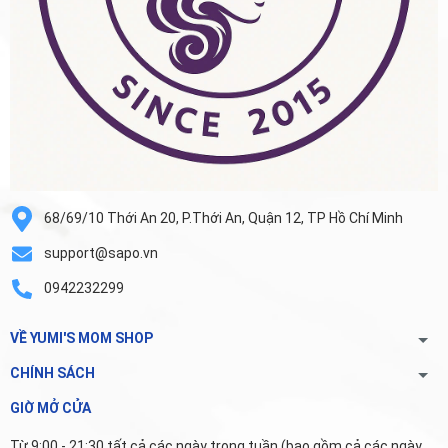
68/69/10 Thới An 20, P.Thới An, Quận 12, TP Hồ Chí Minh
support@sapo.vn
0942232299
VỀ YUMI'S MOM SHOP
CHÍNH SÁCH
GIỜ MỞ CỬA
Từ 9:00 - 21:30 tất cả các ngày trong tuần (bao gồm cả các ngày