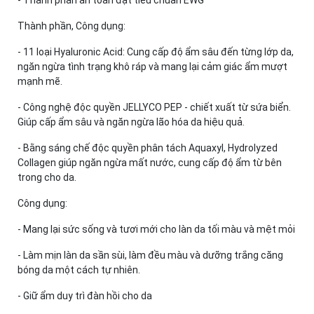
- Thành phần an toàn đạt tiêu chuẩn EWG
Thành phần, Công dụng:
- 11 loại Hyaluronic Acid: Cung cấp độ ẩm sâu đến từng lớp da,
ngăn ngừa tình trạng khô ráp và mang lại cảm giác ẩm mượt
mạnh mẽ.
- Công nghệ độc quyền JELLYCO PEP - chiết xuất từ sứa biển.
Giúp cấp ẩm sâu và ngăn ngừa lão hóa da hiệu quả.
- Bằng sáng chế độc quyền phân tách Aquaxyl, Hydrolyzed
Collagen giúp ngăn ngừa mất nước, cung cấp độ ẩm từ bên
trong cho da.
Công dụng:
- Mang lại sức sống và tươi mới cho làn da tối màu và mệt mỏi
- Làm mịn làn da sần sùi, làm đều màu và dưỡng trắng căng
bóng da một cách tự nhiên.
- Giữ ẩm duy trì đàn hồi cho da