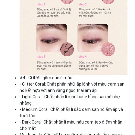
#4 - CORAL gồm các ô màu:
- Glitter Coral: Chất phấn nhũ lấp lánh với màu cam san
hô kết hợp với ánh vàng ngọc tr.ai ấm áp.
- Light Coral: Chất phấn lì màu base hồng san hô nhẹ
nhàng.
- Medium Coral: Chất phấn lì sắc cam san hô ấm áp và
tươi tắn.
- Dark Coral: Chất phấn lì màu nâu cam tạo điểm nhấn
cho mắt
Mọi tone da, đặc biệt da ngâm, da vàng, da ấm, warm