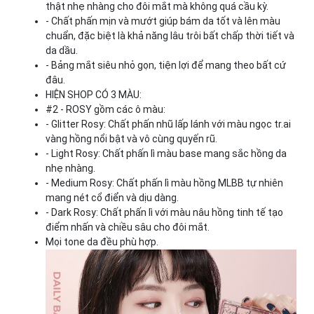
thật nhẹ nhàng cho đôi mắt mà không quá cầu kỳ.
- Chất phấn mịn và mướt giúp bám da tốt và lên màu
chuẩn, đặc biệt là khả năng lâu trôi bất chấp thời tiết và
da dầu.
- Bảng mắt siêu nhỏ gọn, tiện lợi để mang theo bất cứ
đâu.
HIỆN SHOP CÓ 3 MÀU:
#2 - ROSY gồm các ô màu:
- Glitter Rosy: Chất phấn nhũ lấp lánh với màu ngọc tr.ai
vàng hồng nổi bật và vô cùng quyến rũ.
- Light Rosy: Chất phấn lì màu base mang sắc hồng da
nhẹ nhàng.
- Medium Rosy: Chất phấn lì màu hồng MLBB tự nhiên
mang nét cổ điển và dịu dàng.
- Dark Rosy: Chất phấn lì với màu nâu hồng tinh tế tạo
điểm nhấn và chiều sâu cho đôi mắt.
Mọi tone da đều phù hợp.