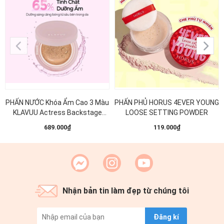
PHẤN NƯỚC Khóa Ẩm Cao 3 Màu
PHẤN PHỦ​ HORUS 4EVER YOUNG
KLAVUU Actress Backstage
LOOSE SETTING POWDER​
Boosting Cushion Glow 12g
689.000₫
119.000₫
Nhận bản tin làm đẹp từ chúng tôi
Đăng kí