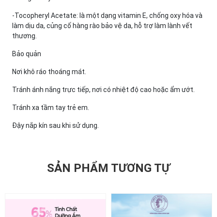
-Tocopheryl Acetate: là một dạng vitamin E, chống oxy hóa và
làm dịu da, củng cố hàng rào bảo vệ da, hỗ trợ làm lành vết
thương.​
Bảo quản​
Nơi khô ráo thoáng mát.​
Tránh ánh nắng trực tiếp, nơi có nhiệt độ cao hoặc ẩm ướt.​
Tránh xa tầm tay trẻ em.​
Đậy nắp kín sau khi sử dụng.​
SẢN PHẨM TƯƠNG TỰ