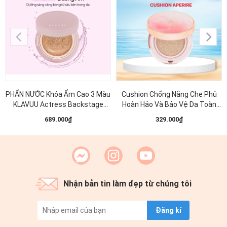
PHẤN NƯỚC Khóa Ẩm Cao 3 Màu
Cushion Chống Nắng Che Phủ
KLAVUU Actress Backstage
Hoàn Hảo Và Bảo Vệ Da Toàn
Boosting Cushion Glow 12g
Diện Aperire Day Dream Cover
689.000₫
329.000₫
Cushion SPF50+/PA++++
Nhận bản tin làm đẹp từ chúng tôi
Đăng kí