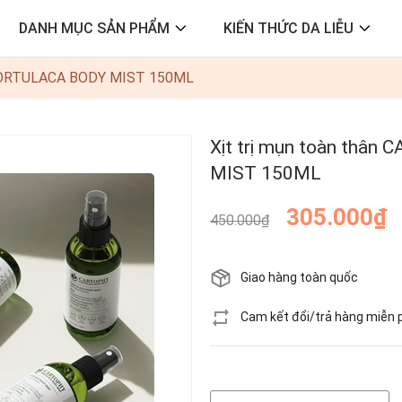
DANH MỤC SẢN PHẨM
KIẾN THỨC DA LIỄU
 PORTULACA BODY MIST 150ML
Xịt trị mụn toàn th
MIST 150ML
305.000₫
450.000₫
Giao hàng toàn quốc
Cam kết đổi/trả hàng miễn 
Hết hàng