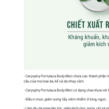
- Caryophy Portulaca Body Mist chứa các thành phần tự 
cầu của mọi loại da, kể cả da nhạy cảm.
- Caryophy Portulaca Body Mist có dạng chai nhựa với th
- Điều rị mụn, giảm sưng tấy, viêm nhiễm ở lưng, ngực…
- Làm dịu da ngay lập tức, giảm kích ứng, ngứa, rát và 