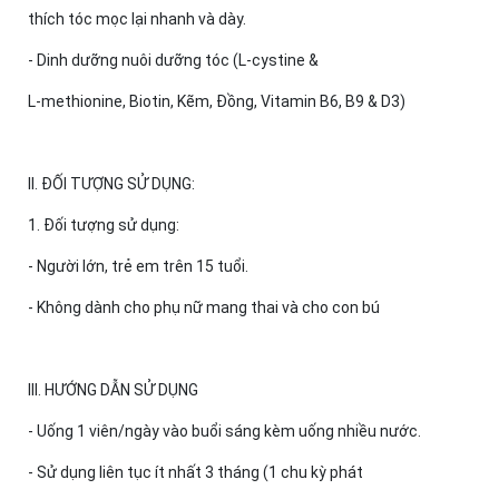
thích tóc mọc lại nhanh và dày.
- Dinh dưỡng nuôi dưỡng tóc (L-cystine &
L-methionine, Biotin, Kẽm, Đồng, Vitamin B6, B9 & D3)
II. ĐỐI TƯỢNG SỬ DỤNG:
1. Đối tượng sử dụng:
- Người lớn, trẻ em trên 15 tuổi.
- Không dành cho phụ nữ mang thai và cho con bú
III. HƯỚNG DẪN SỬ DỤNG
- Uống 1 viên/ngày vào buổi sáng kèm uống nhiều nước.
- Sử dụng liên tục ít nhất 3 tháng (1 chu kỳ phát