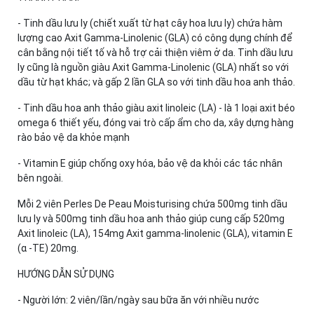
- Tinh dầu lưu ly (chiết xuất từ hạt cây hoa lưu ly) chứa hàm
lượng cao Axit Gamma-Linolenic (GLA) có công dụng chính để
cân bằng nội tiết tố và hỗ trợ cải thiện viêm ở da. Tinh dầu lưu
ly cũng là nguồn giàu Axit Gamma-Linolenic (GLA) nhất so với
dầu từ hạt khác; và gấp 2 lần GLA so với tinh dầu hoa anh thảo.
- Tinh dầu hoa anh thảo giàu axit linoleic (LA) - là 1 loại axit béo
omega 6 thiết yếu, đóng vai trò cấp ẩm cho da, xây dựng hàng
rào bảo vệ da khỏe mạnh
- Vitamin E giúp chống oxy hóa, bảo vệ da khỏi các tác nhân
bên ngoài.
Mỗi 2 viên Perles De Peau Moisturising chứa 500mg tinh dầu
lưu ly và 500mg tinh dầu hoa anh thảo giúp cung cấp 520mg
Axit linoleic (LA), 154mg Axit gamma-linolenic (GLA), vitamin E
(α -TE) 20mg.
HƯỚNG DẪN SỬ DỤNG
- Người lớn: 2 viên/lần/ngày sau bữa ăn với nhiều nước