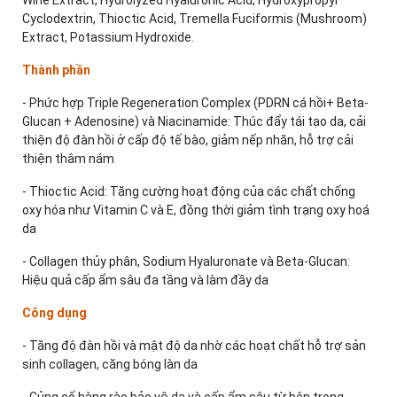
Wine Extract, Hydrolyzed Hyaluronic Acid, Hydroxypropyl
Cyclodextrin, Thioctic Acid, Tremella Fuciformis (Mushroom)
Extract, Potassium Hydroxide.
Thành phần
- Phức hợp Triple Regeneration Complex (PDRN cá hồi+ Beta-
Glucan + Adenosine) và Niacinamide: Thúc đẩy tái tạo da, cải
thiện độ đàn hồi ở cấp độ tế bào, giảm nếp nhăn, hỗ trợ cải
thiện thâm nám
- Thioctic Acid: Tăng cường hoạt động của các chất chống
oxy hóa như Vitamin C và E, đồng thời giảm tình trạng oxy hoá
da
- Collagen thủy phân, Sodium Hyaluronate và Beta-Glucan:
Hiệu quả cấp ẩm sâu đa tầng và làm đầy da
Công dụng
- Tăng độ đàn hồi và mật độ da nhờ các hoạt chất hỗ trợ sản
sinh collagen, căng bóng làn da