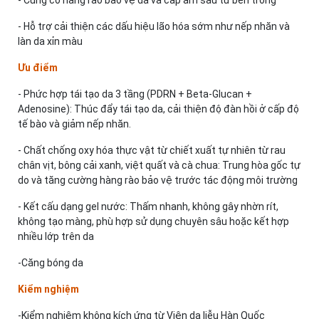
- Củng cố hàng rào bảo vệ da và cấp ẩm sâu từ bên trong
- Hỗ trợ cải thiện các dấu hiệu lão hóa sớm như nếp nhăn và
làn da xỉn màu
Ưu điểm
- Phức hợp tái tạo da 3 tầng (PDRN + Beta-Glucan +
Adenosine): Thúc đẩy tái tạo da, cải thiện độ đàn hồi ở cấp độ
tế bào và giảm nếp nhăn.
- Chất chống oxy hóa thực vật từ chiết xuất tự nhiên từ rau
chân vịt, bông cải xanh, việt quất và cà chua: Trung hòa gốc tự
do và tăng cường hàng rào bảo vệ trước tác động môi trường
- Kết cấu dạng gel nước: Thấm nhanh, không gây nhờn rít,
không tạo màng, phù hợp sử dụng chuyên sâu hoặc kết hợp
nhiều lớp trên da
-Căng bóng da
Kiểm nghiệm
-Kiểm nghiệm không kích ứng từ Viện da liễu Hàn Quốc