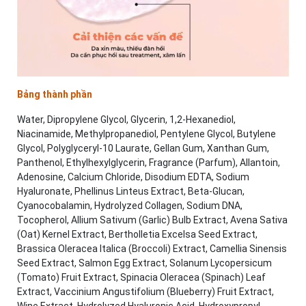
Bảng thành phần
Water, Dipropylene Glycol, Glycerin, 1,2-Hexanediol,
Niacinamide, Methylpropanediol, Pentylene Glycol, Butylene
Glycol, Polyglyceryl-10 Laurate, Gellan Gum, Xanthan Gum,
Panthenol, Ethylhexylglycerin, Fragrance (Parfum), Allantoin,
Adenosine, Calcium Chloride, Disodium EDTA, Sodium
Hyaluronate, Phellinus Linteus Extract, Beta-Glucan,
Cyanocobalamin, Hydrolyzed Collagen, Sodium DNA,
Tocopherol, Allium Sativum (Garlic) Bulb Extract, Avena Sativa
(Oat) Kernel Extract, Bertholletia Excelsa Seed Extract,
Brassica Oleracea Italica (Broccoli) Extract, Camellia Sinensis
Seed Extract, Salmon Egg Extract, Solanum Lycopersicum
(Tomato) Fruit Extract, Spinacia Oleracea (Spinach) Leaf
Extract, Vaccinium Angustifolium (Blueberry) Fruit Extract,