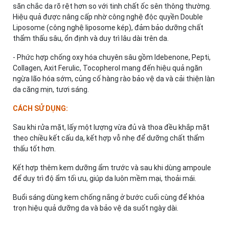
săn chắc da rõ rệt hơn so với tinh chất ốc sên thông thường.
Hiệu quả được nâng cấp nhờ công nghệ độc quyền Double
Liposome (công nghệ liposome kép), đảm bảo dưỡng chất
thẩm thấu sâu, ổn định và duy trì lâu dài trên da.
- Phức hợp chống oxy hóa chuyên sâu gồm Idebenone, Pepti,
Collagen, Axit Ferulic, Tocopherol mang đến hiệu quả ngăn
ngừa lão hóa sớm, củng cố hàng rào bảo vệ da và cải thiện làn
da căng mịn, tươi sáng.
CÁCH SỬ DỤNG:
Sau khi rửa mặt, lấy một lượng vừa đủ và thoa đều khắp mặt
theo chiều kết cấu da, kết hợp vỗ nhẹ để dưỡng chất thẩm
thấu tốt hơn.
Kết hợp thêm kem dưỡng ẩm trước và sau khi dùng ampoule
để duy trì độ ẩm tối ưu, giúp da luôn mềm mại, thoải mái.
Buổi sáng dùng kem chống nắng ở bước cuối cùng để khóa
trọn hiệu quả dưỡng da và bảo vệ da suốt ngày dài.