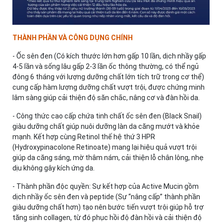
THÀNH PHẦN VÀ CÔNG DỤNG CHÍNH
- Ốc sên đen (Có kích thước lớn hơn gấp 10 lần, dịch nhầy gấp
4-5 lần và sống lâu gấp 2-3 lần ốc thông thường, có thể ngủ
đông 6 tháng với lượng dưỡng chất lớn tích trữ trong cơ thể)
cung cấp hàm lượng dưỡng chất vượt trội, được chứng minh
lâm sàng giúp cải thiện độ săn chắc, nâng cơ và đàn hồi da.
- Công thức cao cấp chứa tinh chất ốc sên đen (Black Snail)
giàu dưỡng chất giúp nuôi dưỡng làn da căng mướt và khỏe
mạnh. Kết hợp cùng Retinol thế hệ thứ 3 HPR
(Hydroxypinacolone Retinoate) mang lại hiệu quả vượt trội
giúp da căng sáng, mờ thâm nám, cải thiện lỗ chân lông, nhẹ
dịu không gây kích ứng da.
- Thành phần độc quyền: Sự kết hợp của Active Mucin gồm
dịch nhầy ốc sên đen và peptide (Sự “nâng cấp” thành phần
giàu dưỡng chất hơn) tạo nên bước tiến vượt trội giúp hỗ trợ
tăng sinh collagen, từ đó phục hồi độ đàn hồi và cải thiện độ