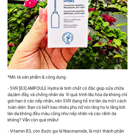
*Mô tả sản phẩm & công dụng:
- SVR [B3] AMPOULE Hydra là tinh chất cô đặc giúp sửa chữa
da,làm đầy, và chống nhăn da. Vì quá trình lão hóa da không chỉ
giới hạn ở các nếp nhăn, nên SVR đang hỗ trợ làn da một cách
toàn diện. Bạn có biết bao nhiêu phụ nữ nói rằng họ lo lắng bởi
làn da không đều màu cũng như nếp nhăn và các rãnh da
không? Vẫn còn quá nhiều!
- Vitamin B3, còn được gọi là Niacinamide, là một thành phần