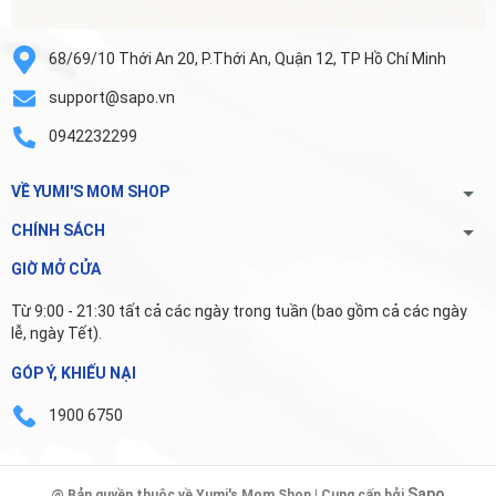
68/69/10 Thới An 20, P.Thới An, Quận 12, TP Hồ Chí Minh
support@sapo.vn
0942232299
VỀ YUMI'S MOM SHOP
CHÍNH SÁCH
GIỜ MỞ CỬA
Từ 9:00 - 21:30 tất cả các ngày trong tuần (bao gồm cả các ngày
lễ, ngày Tết).
GÓP Ý, KHIẾU NẠI
1900 6750
Sapo
@ Bản quyền thuộc về Yumi's Mom Shop | Cung cấp bởi