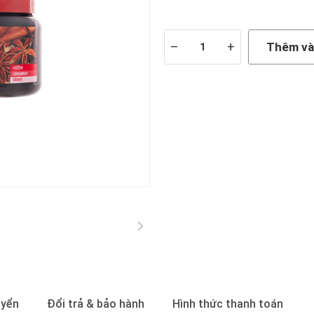
Còn hàng
–
+
Thêm và
uyển
Đổi trả & bảo hành
Hình thức thanh toán