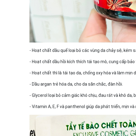
- Hoạt chất dầu quế loại bỏ các vùng da chảy sệ, kém să
- Hoạt chất dầu hồi kích thích tái tạo mô, cung cấp bả
- Hoạt chất thì là tái tạo da, chống oxy hóa và làm mịn d
- Dầu argan trẻ hóa da, cho da săn chắc, đàn hồi.
- Glycerol loại bỏ cảm giác khó chịu, đau rát và khô da
- Vitamin A, E, F và panthenol giúp da phát triển, mịn v