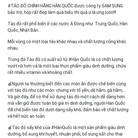
#TÁO ĐỎ CHÍNH HÃNG HÀN QUỐC được công ty SAM SUNG
bảo trợ, hộp rất đẹp làm quà biếu thì quá ư là ưng luôn!!!
Táo đỏ rất phổ biến ở các nước Á Đông như: Trung Quốc, Hàn
Quốc, Nhật Bản...
Mỗi vùng có một loại táo khác nhau và chất lượng cũng khác
nhau.
Trong đó Táo đỏ có xuất xứ từ #Hàn Quốc là có chất lượng
vượt rội hơn cả là một loại thực phẩm giàu dinh dưỡng, chứa
rất nhiều vitamin và khoáng chất.
🍎Người ta thường biết đến các món ăn được chế biến cùng
với táo đỏ như các món: chưng với tổ yến, dê hầm, gà hầm,...
Và giờ đây, để có thể sử dụng táo đỏ một cách dễ dàng hơn
mà vẫn giữ được toàn bộ giá trị dinh dưỡng, người Hàn Quốc
đã chế biến táo đỏ dưới dạng sấy khô, đảm bảo về chất lượng
và hết sức an toàn.
🍎Táo đỏ sấy khô của #HànQuốc là một sản phẩm giàu dinh
dưỡng, bổ sung khí huyết, nhuận phổi, bổ sung sắt cho thai