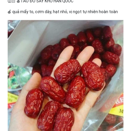
👏🏻 🍎TÁO ĐỎ SẤY KHÔ HÀN QUỐC
🍎 quả mẩy to, cơm dày, hạt nhỏ, vị ngọt tự nhiên hoàn toàn