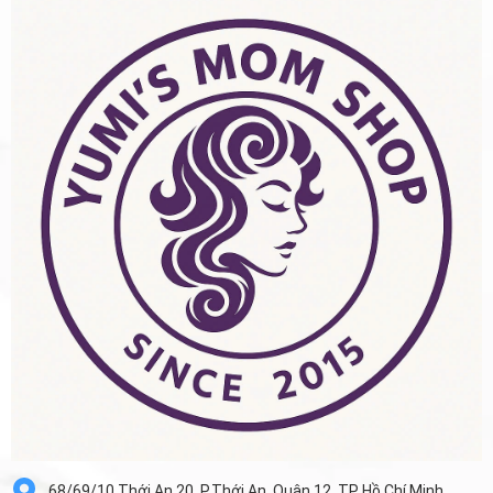
68/69/10 Thới An 20, P.Thới An, Quận 12, TP Hồ Chí Minh