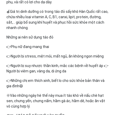
phụ, và rất có lợi cho dạ dày.
🍎Giá trị dinh dưỡng có trong táo đỏ sấy khô Hàn Quốc rất cao,
chứa nhiều loại vitamin A, C, B1, canxi, lipit, protein, đường,
sắt,... giúp bổ sung khí huyết và phục hồi sức khỏe một cách
nhanh chóng.
Những ai nên sử dụng táo đỏ
👉Phụ nữ đang mang thai
👉Người bị stress, mệt mỏi, mất ngủ, ăn không ngon miệng
👉Người bị suy nhược thần kinh, mắc các bệnh về huyết áp 👉
Người bị viêm gan, vàng da, dị ứng da
👉Những chị em thích xinh, biết lo cho sức khỏe bản thân và
gia đình😄
🌞Vào những ngày hè thế này mua ít táo khô về nấu chè hạt
sen, chưng yến, chưng nấm, hầm gà ác, hầm dê, hoặc ăn vặt
vô cùng hợp lý.