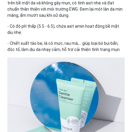
trên bề mặt da và không gây mụn, có tính axit nhẹ và đạt
chuẩn thân thiện với môi trường EWG. Đem lại một làn da mịn
màng, ẩm mướt sau khi sử dụng.
- Có độ pH thấp (5.5 - 6.5), chứa axit amin hoạt động bề mặt
dịu nhẹ.
- Chiết xuất tảo bẹ, lá cỏ mực, rau má,... giúp loại bỏ bụi bẩn,
độc tố, làm dịu da nhạy cảm, hỗ trợ cải thiện tình trạng mụn.