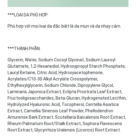
***LOẠI DA PHÙ HỢP:
Phù hợp với mọi loại da đặc biệt là da mụn và da nhạy cảm.
***THÀNH PHẦN:
Glycerin, Water, Sodium Cocoyl Glycinat, Sodium Lauroyl
Glutamate, 1,2-Hexanediol, Hydroxypropyl Starch Phosphate,
Lauryl Betaine, Citric Acid, Hydroxyacetophenone,
Acrylates/C10-30 Alkyl Acrylate Crosspolymer,
Ethylhexylglycerin, Sodium Chloride, Dipropylene Glycol,
Laminaria Japonica Extract, Eclipta Prostrata Leaf Extract,
Fructooligosaccharides, Beta-Glucan, Hydrogenated Lecithin,
Hydrolyzed Hyaluronic Acid, Tocopherol, Centella Asiatica
Extract, Camellia Sinensis Leaf Powder, Phellodendron
Amurense Bark Extract, Scutellaria Baicalensis Root Extract,
Rheum Palmatum Root/Stalk Extract, Sophora Flavescens
Root Extract, Glycyrrhiza Uralensis (Licorice) Root Extract.