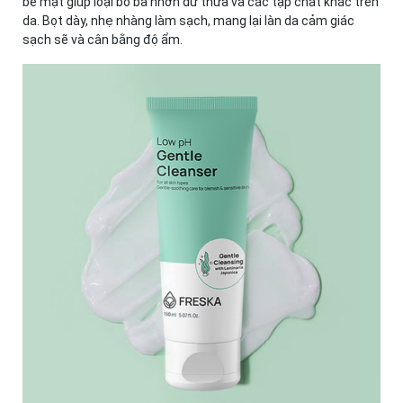
bề mặt giúp loại bỏ bã nhờn dư thừa và các tạp chất khác trên
da. Bọt dày, nhẹ nhàng làm sạch, mang lại làn da cảm giác
sạch sẽ và cân bằng độ ẩm.