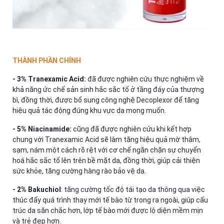
THÀNH PHẦN CHÍNH
- 3% Tranexamic Acid:
đã được nghiên cứu thực nghiệm về
khả năng ức chế sản sinh hắc sắc tố ở tầng đáy của thượng
bì, đồng thời, được bổ sung công nghệ Decoplexor để tăng
hiệu quả tác động đúng khu vực da mong muốn.
- 5% Niacinamide:
cũng đã được nghiên cứu khi kết hợp
chung với Tranexamic Acid sẽ làm tăng hiệu quả mờ thâm,
sạm, nám một cách rõ rệt với cơ chế ngăn chặn sự chuyển
hoá hắc sắc tố lên trên bề mặt da, đồng thời, giúp cải thiện
sức khỏe, tăng cường hàng rào bảo vệ da.
- 2% Bakuchiol
: tăng cường tốc độ tái tạo da thông qua việc
thúc đẩy quá trình thay mới tế bào từ trong ra ngoài, giúp cấu
trúc da săn chắc hơn, lớp tế bào mới được lộ diện mềm mịn
và trẻ đẹp hơn.