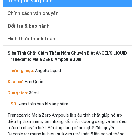
Thông tin sản phẩm
Chính sách vận chuyển
Đổi trả & bảo hành
Hình thức thanh toán
Siêu Tinh Chất Giảm Thâm Nám Chuyên Biệt ANGEL'S LIQUID
Tranexamic Mela ZERO Ampoule 30ml
Thương hiệu:
Angel's Liquid
Xuất xứ:
Hàn Quốc
Dung tích:
30ml
HSD:
xem trên bao bì sản phẩm
Tranexamic Mela Zero Ampoule là siêu tinh chất giúp hỗ trợ
điều trị thâm nám, tàn nhang, đồi mồi, dưỡng sáng và làm đều
màu da chuyên biệt. Với ứng dụng công nghệ độc quyền
Decoplexor mang lại hiệu quả vượt trội gấp 5 lần so với thông