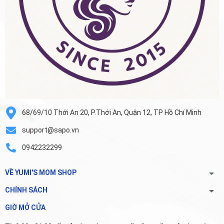
68/69/10 Thới An 20, P.Thới An, Quận 12, TP Hồ Chí Minh
support@sapo.vn
0942232299
VỀ YUMI'S MOM SHOP
CHÍNH SÁCH
GIỜ MỞ CỬA