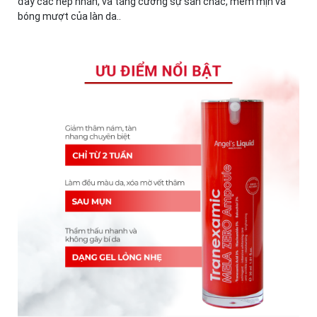
đầy các nếp nhăn, và tăng cường sự săn chắc, mềm mịn và
bóng mượt của làn da..