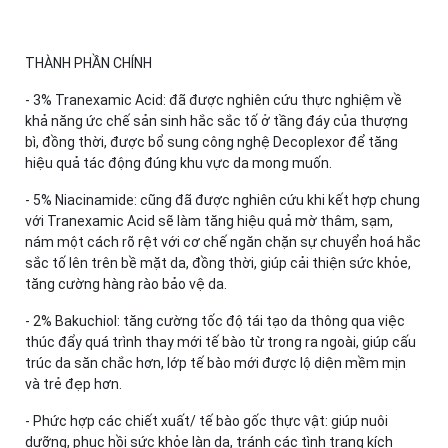
THÀNH PHẦN CHÍNH
- 3% Tranexamic Acid: đã được nghiên cứu thực nghiệm về
khả năng ức chế sản sinh hắc sắc tố ở tầng đáy của thượng
bì, đồng thời, được bổ sung công nghệ Decoplexor để tăng
hiệu quả tác động đúng khu vực da mong muốn.
- 5% Niacinamide: cũng đã được nghiên cứu khi kết hợp chung
với Tranexamic Acid sẽ làm tăng hiệu quả mờ thâm, sạm,
nám một cách rõ rệt với cơ chế ngăn chặn sự chuyển hoá hắc
sắc tố lên trên bề mặt da, đồng thời, giúp cải thiện sức khỏe,
tăng cường hàng rào bảo vệ da.
- 2% Bakuchiol: tăng cường tốc độ tái tạo da thông qua việc
thúc đẩy quá trình thay mới tế bào từ trong ra ngoài, giúp cấu
trúc da săn chắc hơn, lớp tế bào mới được lộ diện mềm mịn
và trẻ đẹp hơn.
- Phức hợp các chiết xuất/ tế bào gốc thực vật: giúp nuôi
dưỡng, phục hồi sức khỏe làn da, tránh các tình trạng kích