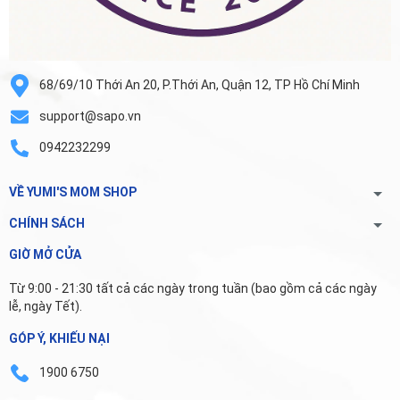
68/69/10 Thới An 20, P.Thới An, Quận 12, TP Hồ Chí Minh
support@sapo.vn
0942232299
VỀ YUMI'S MOM SHOP
CHÍNH SÁCH
GIỜ MỞ CỬA
Từ 9:00 - 21:30 tất cả các ngày trong tuần (bao gồm cả các ngày
lễ, ngày Tết).
GÓP Ý, KHIẾU NẠI
1900 6750