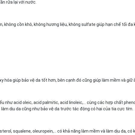
n rửa lại với nước.
, không cồn khô, không hương liệu, không sulfate giúp hạn chế tối đa 
oxy hóa giúp bảo vệ da tốt hơn, bên cạnh đó cũng giúp làm mềm và giữ
 yếu như acid oleic, acid palmitic, acid linoleic,... cùng các hợp chất p
úp làm dịu da cũng như bảo vệ da trước tác động có hại của tia cực tím.
sterol, squalene, oleuropein,... có khả năng làm mềm và làm dịu da, có