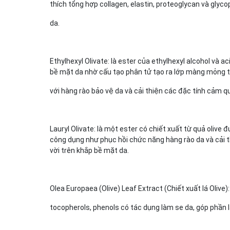
thích tổng hợp collagen, elastin, proteoglycan và glyco
da.
Ethylhexyl Olivate: là ester của ethylhexyl alcohol và
bề mặt da nhờ cấu tạo phân tử tạo ra lớp màng mỏng t
với hàng rào bảo vệ da và cải thiện các đặc tính cảm q
Lauryl Olivate: là một ester có chiết xuất từ quả oliv
công dụng như phục hồi chức năng hàng rào da và cải t
vời trên khắp bề mặt da.
Olea Europaea (Olive) Leaf Extract (Chiết xuất lá Olive)
tocopherols, phenols có tác dụng làm se da, góp phần l