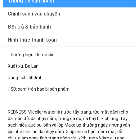
Thông tin sản phẩm
Chính sách vận chuyển
Đổi trả & bảo hành
Hình thức thanh toán
Thương hiệu: Dermedic
Xuất xứ: Ba Lan
Dung tích: 500ml
HSD: xem trên bao bì sản phẩm
REDNESS Micellar water là nước tẩy trang, rửa mặt dành cho
da mẩn đỏ, da nhạy cảm, trứng cá đỏ, da hay bị kích ứng. Tẩy
sạch hiệu quả bụi bẩn và lớp Make up thường ngày, nhưng vẫn
dịu nhẹ cho làn da nhạy cảm. Giúp làn da bạn mềm mại, dễ
chịu, giảm ngay tình trạng căng rát, kích ứng và làm dịu các