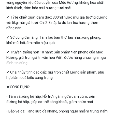
vùng nguyên liệu độc quyền của Mộc Hương, không hóa chất
kích thích, đảm bảo mùi hương tươi mới.
✔ Tỷ lệ chiết xuất đậm đặc: 300ml nước mùi già tương đương
với 5kg mùi già tươi. Chỉ 2-3 nắp là đủ lan tỏa hương thơm
nồng nàn.
✔ Sử dụng đa năng: Tắm, lau ban thờ, lau nhà, xông phòng,
khử mùi hôi, ẩm mốc hiệu quả.
✔ Truyền thống hơn 10 năm: Sản phẩm tiên phong của Mộc
Hương, giữ trọn giá trị văn hóa Việt, được hàng chục nghìn gia
đình tin dùng.
✔ Chai thủy tinh cao cấp: Giữ trọn chất lượng sản phẩm, phù
hợp làm quà biếu sang trọng.
🌟CÔNG DỤNG:
- Tắm và xông hô hấp: Hỗ trợ ngăn ngừa cảm cúm, viêm
đường hô hấp, giúp cơ thể sảng khoái, giảm nhức mỏi.
- Bảo vệ da: Tăng sức đề kháng, phòng ngừa nhiễm trùng, nấm