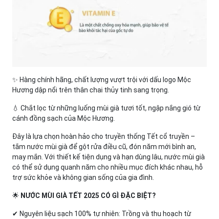
✨ Hàng chính hãng, chất lượng vượt trội với dấu logo Mộc
Hương dập nổi trên thân chai thủy tinh sang trọng.
💧 Chắt lọc từ những luống mùi già tươi tốt, ngập nắng gió từ
cánh đồng sạch của Mộc Hương.
Đây là lựa chọn hoàn hảo cho truyền thống Tết cổ truyền –
tắm nước mùi già để gột rửa điều cũ, đón năm mới bình an,
may mắn. Với thiết kế tiện dụng và hạn dùng lâu, nước mùi già
có thể sử dụng quanh năm cho nhiều mục đích khác nhau, hỗ
trợ sức khỏe và không gian sống của gia đình.
🌟
NƯỚC MÙI GIÀ TẾT 2025 CÓ GÌ ĐẶC BIỆT?
✔ Nguyên liệu sạch 100% tự nhiên: Trồng và thu hoạch từ