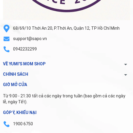
68/69/10 Thới An 20, P.Thới An, Quận 12, TP Hồ Chí Minh
support@sapo.vn
0942232299
VỀ YUMI'S MOM SHOP
CHÍNH SÁCH
GIỜ MỞ CỬA
Từ 9:00 - 21:30 tất cả các ngày trong tuần (bao gồm cả các ngày
lễ, ngày Tết).
GÓP Ý, KHIẾU NẠI
1900 6750