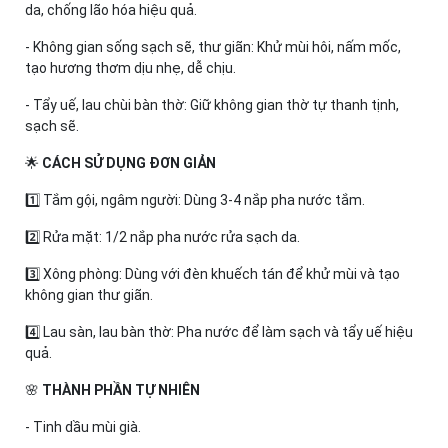
da, chống lão hóa hiệu quả.
- Không gian sống sạch sẽ, thư giãn: Khử mùi hôi, nấm mốc,
tạo hương thơm dịu nhẹ, dễ chịu.
- Tẩy uế, lau chùi bàn thờ: Giữ không gian thờ tự thanh tịnh,
sạch sẽ.
🌟
CÁCH SỬ DỤNG ĐƠN GIẢN
1️⃣ Tắm gội, ngâm người: Dùng 3-4 nắp pha nước tắm.
2️⃣ Rửa mặt: 1/2 nắp pha nước rửa sạch da.
3️⃣ Xông phòng: Dùng với đèn khuếch tán để khử mùi và tạo
không gian thư giãn.
4️⃣ Lau sàn, lau bàn thờ: Pha nước để làm sạch và tẩy uế hiệu
quả.
🌸
THÀNH PHẦN TỰ NHIÊN
- Tinh dầu mùi già.