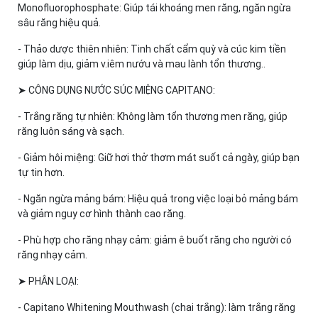
Monofluorophosphate: Giúp tái khoáng men răng, ngăn ngừa
sâu răng hiệu quả.
- Thảo dược thiên nhiên: Tinh chất cẩm quỳ và cúc kim tiền
giúp làm dịu, giảm v.iêm nướu và mau lành tổn thương..
➤ CÔNG DỤNG NƯỚC SÚC MIỆNG CAPITANO:
- Trắng răng tự nhiên: Không làm tổn thương men răng, giúp
răng luôn sáng và sạch.
- Giảm hôi miệng: Giữ hơi thở thơm mát suốt cả ngày, giúp bạn
tự tin hơn.
- Ngăn ngừa mảng bám: Hiệu quả trong việc loại bỏ mảng bám
và giảm nguy cơ hình thành cao răng.
- Phù hợp cho răng nhạy cảm: giảm ê buốt răng cho người có
răng nhạy cảm.
➤ PHÂN LOẠI:
- Capitano Whitening Mouthwash (chai trắng): làm trắng răng