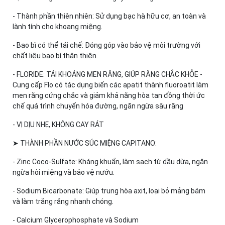
- Thành phần thiên nhiên: Sử dụng bạc hà hữu cơ, an toàn và
lành tính cho khoang miệng.
- Bao bì có thể tái chế: Đóng góp vào bảo vệ môi trường với
chất liệu bao bì thân thiện.
- FLORIDE: TÁI KHOÁNG MEN RĂNG, GIÚP RĂNG CHẮC KHỎE -
Cung cấp Flo có tác dụng biến các apatit thành fluoroatit làm
men răng cứng chắc và giảm khả năng hòa tan đồng thời ức
chế quá trình chuyển hóa đường, ngăn ngừa sâu răng
- VỊ DỊU NHẸ, KHÔNG CAY RÁT
➤ THÀNH PHẦN NƯỚC SÚC MIỆNG CAPITANO:
- Zinc Coco-Sulfate: Kháng khuẩn, làm sạch từ dầu dừa, ngăn
ngừa hôi miệng và bảo vệ nướu.
- Sodium Bicarbonate: Giúp trung hòa axit, loại bỏ mảng bám
và làm trắng răng nhanh chóng.
- Calcium Glycerophosphate và Sodium