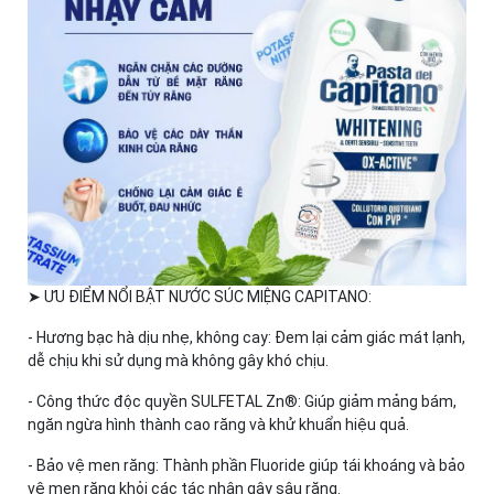
➤ ƯU ĐIỂM NỔI BẬT NƯỚC SÚC MIỆNG CAPITANO:
- Hương bạc hà dịu nhẹ, không cay: Đem lại cảm giác mát lạnh,
dễ chịu khi sử dụng mà không gây khó chịu.
- Công thức độc quyền SULFETAL Zn®: Giúp giảm mảng bám,
ngăn ngừa hình thành cao răng và khử khuẩn hiệu quả.
- Bảo vệ men răng: Thành phần Fluoride giúp tái khoáng và bảo
vệ men răng khỏi các tác nhân gây sâu răng.