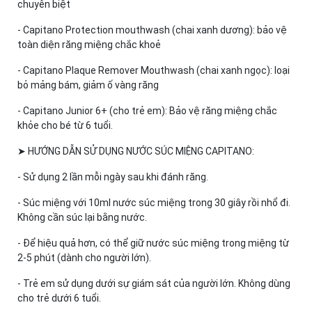
chuyên biệt
- Capitano Protection mouthwash (chai xanh dương): bảo vệ
toàn diện răng miệng chắc khoẻ
- Capitano Plaque Remover Mouthwash (chai xanh ngọc): loại
bỏ mảng bám, giảm ố vàng răng
- Capitano Junior 6+ (cho trẻ em): Bảo vệ răng miệng chắc
khỏe cho bé từ 6 tuổi.
➤ HƯỚNG DẪN SỬ DỤNG NƯỚC SÚC MIỆNG CAPITANO:
- Sử dụng 2 lần mỗi ngày sau khi đánh răng.
- Súc miệng với 10ml nước súc miệng trong 30 giây rồi nhổ đi.
Không cần súc lại bằng nước.
- Để hiệu quả hơn, có thể giữ nước súc miệng trong miệng từ
2-5 phút (dành cho người lớn).
- Trẻ em sử dụng dưới sự giám sát của người lớn. Không dùng
cho trẻ dưới 6 tuổi.