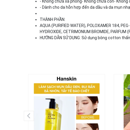
- Không chứa xà phòng- Không chứa cồn- Không 
- Dành cho da hỗn hợp đến da dầu và da mụn nh
THÀNH PHẦN:
AQUA (PURIFIED WATER), POLOXAMER 184, PEG-
HYDROXIDE, CETRIMONIUM BROMIDE, PARFUM 
HƯỚNG DẪN SỬ DỤNG: Sử dụng bông cotton thấm đề