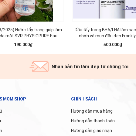
3/2025) Nước tẩy trang giúp làm
Dầu tẩy trang BHA/LHA làm sạc
 da mặt SVR PHYSIOPURE Eau
nhờn và mụn đầu đen Frankl
Micellaire 75ml
Cleansing Oil 200ml
190.000₫
500.000₫
Nhận bản tin làm đẹp từ chúng tôi
'S MOM SHOP
CHÍNH SÁCH
ủ
Hướng dẫn mua hàng
u
Hướng dẫn thanh toán
m
Hướng dẫn giao nhận