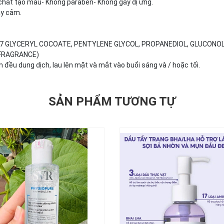
chất tạo màu- Không paraben- Không gây dị ứng.
ạy cảm.
7 GLYCERYL COCOATE, PENTYLENE GLYCOL, PROPANEDIOL, GLUCONOLA
(FRAGRANCE)
u dung dịch, lau lên mặt và mắt vào buổi sáng và / hoặc tối.
SẢN PHẨM TƯƠNG TỰ