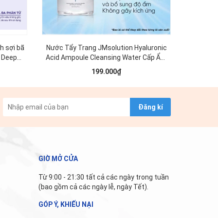
h sợi bã
Nước Tẩy Trang JMsolution Hyaluronic
PHIÊN B
y Deep
Acid Ampoule Cleansing Water Cấp Ẩm
Tẩy Tran
Cho Da 500ml
Water C
199.000₫
Đăng kí
GIỜ MỞ CỬA
Từ 9:00 - 21:30 tất cả các ngày trong tuần
(bao gồm cả các ngày lễ, ngày Tết).
GÓP Ý, KHIẾU NẠI