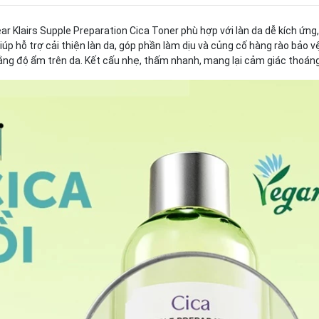
ear Klairs Supple Preparation Cica Toner phù hợp với làn da dễ kích ứ
hỗ trợ cải thiện làn da, góp phần làm dịu và củng cố hàng rào bảo vệ d
ằng độ ẩm trên da. Kết cấu nhẹ, thấm nhanh, mang lại cảm giác thoán