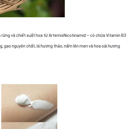
ơm rừng và chiết xuất hoa từ ArtemisNicotinamid – có chứa Vitamin B3
g, gạo nguyên chất, lá hương thảo, nấm lên men và hoa oải hương