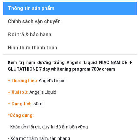
Thông tin sản phẩm
Chính sách vận chuyển
Đổi trả & bảo hành
Hình thức thanh toán
Kem trị nám dưỡng trắng Angel's Liquid NIACINAMIDE +
GLUTATHIONE 7 day whitening program 700v cream
+Thương hiệu
: Angel’s Liquid
+ Xuất xứ:
Angel’s Liquid
+ Dung tích
: 50ml
*Công dụng:
- Khóa ẩm tối ưu, duy trì độ ẩm bền vững
- Xóa mờ thâm nám, tàn nhang