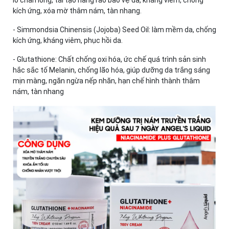
lỗ chân lông, tái tạo hàng rào bảo vệ da, kháng viêm, chống
kích ứng, xóa mờ thâm nám, tàn nhang.
- Simmondsia Chinensis (Jojoba) Seed Oil: làm mềm da, chống
kích ứng, kháng viêm, phục hồi da.
- Glutathione: Chất chống oxi hóa, ức chế quá trình sản sinh
hắc sắc tố Melanin, chống lão hóa, giúp dưỡng da trắng sáng
mịn màng, ngăn ngừa nếp nhăn, hạn chế hình thành thâm
nám, tàn nhang