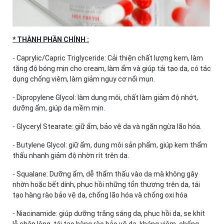
* THÀNH PHẦN CHÍNH :
- Caprylic/Capric Triglyceride: Cải thiện chất lượng kem, làm
tăng độ bóng mịn cho cream, làm ẩm và giúp tái tạo da, có tác
dụng chống viêm, làm giảm nguy cơ nổi mụn.
- Dipropylene Glycol: làm dung môi, chất làm giảm độ nhớt,
dưỡng ẩm, giúp da mềm mịn.
- Glyceryl Stearate: giữ ẩm, bảo vệ da và ngăn ngừa lão hóa.
- Butylene Glycol: giữ ẩm, dung môi sản phẩm, giúp kem thẩm
thấu nhanh giảm độ nhờn rít trên da.
- Squalane: Dưỡng ẩm, dễ thẩm thấu vào da mà không gây
nhờn hoặc bết dính, phục hồi những tổn thương trên da, tái
tạo hàng rào bảo vệ da, chống lão hóa và chống oxi hóa
- Niacinamide: giúp dưỡng trắng sáng da, phục hồi da, se khít