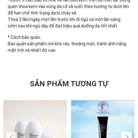
- Bước 3: Bắt đầu vỗ nhẹ và tán đều kem trên bề mặt da. Đừng
quên thoa kem vào vùng da cổ và vuốt theo hướng từ dưới lên
để hạn chế tình trạng da bị chảy xệ.
Thoa 2 lần/ngày, một lần trước khi đi ngủ và một lần sáng
sớm sau khi ngủ dậy để đạt hiệu quả dưỡng da tốt nhất.
* Cách bảo quản:
Bảo quản sản phẩm nơi khô ráo, thoáng mát, tránh ánh nắng
mặt trời và nhiệt độ cao.
SẢN PHẨM TƯƠNG TỰ