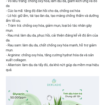
- Vỏ liễu trắng: chống oxy hoá, làm dịu da, giảm kích ứng và đỏ
da
- Cúc la mã: tăng độ đàn hồi cho da, chống oxi hóa
- Lô hội: giữ ẩm, tái tạo làn da, tạo màng chống thấm và dưỡng
ẩm tối ưu.
- Tràm trà: chống oxy hóa, giảm mụn, loại bỏ tác nhân gây
mụn.
- Rau má: làm dịu da, phục hồi, cải thiện đáng kể về độ ẩm của
da.
- Rau sam: làm dịu da, chất chống oxy hóa mạnh, hỗ trợ giảm
mụn.
- Arginine: chống oxy hóa, tăng cường hydrat hóa da và sản
xuất collagen.
- Allantoin: làm dịu da tấy đỏ, da khô nứt giúp da mềm mại hiệu
quả.