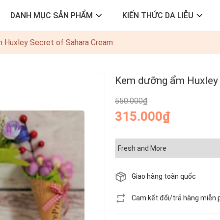
DANH MỤC SẢN PHẨM
KIẾN THỨC DA LIỄU
̂̉m Huxley Secret of Sahara Cream
Kem dưỡng ẩm Huxle
550.000₫
315.000₫
Giao hàng toàn quốc
Cam kết đổi/trả hàng miễn 