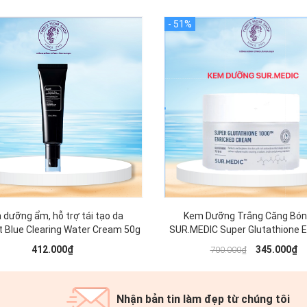
dưỡng ẩm, hỗ trợ tái tạo da
Kem Dưỡng Trắng Căng Bón
t Blue Clearing Water Cream 50g
SUR.MEDIC Super Glutathione E
Cream 50ml
412.000₫
345.000₫
700.000₫
Nhận bản tin làm đẹp từ chúng tôi