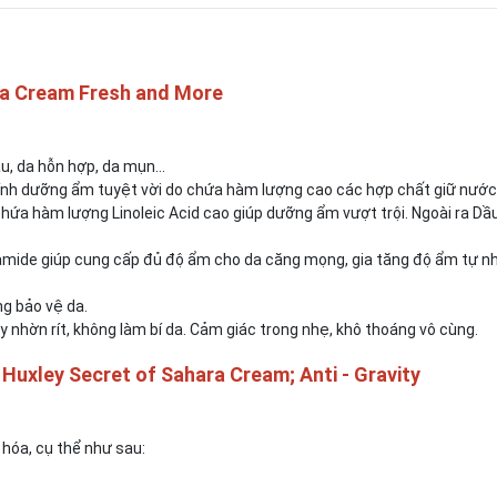
hara Cream Fresh and More
dầu, da hỗn hợp, da mụn…
h dưỡng ẩm tuyệt vời do chứa hàm lượng cao các hợp chất giữ nước
chứa hàm lượng Linoleic Acid cao giúp dưỡng ẩm vượt trội. Ngoài ra Dâ
amide giúp cung cấp đủ độ ẩm cho da căng mọng, gia tăng độ ẩm tự nh
ng bảo vệ da.
̂y nhờn rít, không làm bí da. Cảm giác trong nhẹ, khô thoáng vô cùng.
Huxley Secret of Sahara Cream; Anti - Gravity
 hóa, cụ thể như sau: