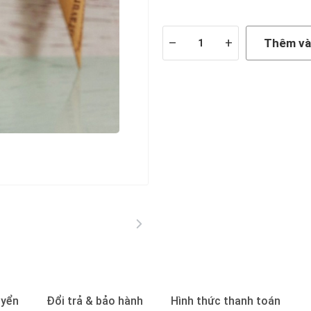
Còn hàng
–
+
Thêm và
uyển
Đổi trả & bảo hành
Hình thức thanh toán