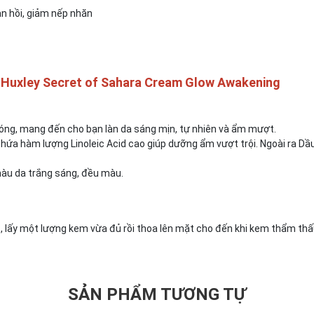
àn hồi, giảm nếp nhăn
 Huxley Secret of Sahara Cream Glow Awakening
 bóng, mang đến cho bạn làn da sáng mịn, tự nhiên và ẩm mượt.
chứa hàm lượng Linoleic Acid cao giúp dưỡng ẩm vượt trội. Ngoài ra Dâ
̀u da trắng sáng, đều màu.
t, lấy một lượng kem vừa đủ rồi thoa lên mặt cho đến khi kem thẩm thấu
SẢN PHẨM TƯƠNG TỰ