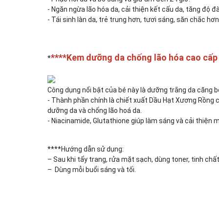
- Ngăn ngừa lão hóa da, cải thiện kết cấu da, tăng độ đ
- Tái sinh làn da, trẻ trung hơn, tươi sáng, săn chắc hơn
****Kem dưỡng da chống lão hóa cao cấp
*
Công dụng nổi bật của bé này là dưỡng trắng da căng
- Thành phần chính là chiết xuất Dầu Hạt Xương Rồng 
dưỡng da và chống lão hoá da.
- Niacinamide, Glutathione giúp làm sáng và cải thiện ma
****Hướng dẫn sử dụng:
– Sau khi tẩy trang, rửa mặt sạch, dùng toner, tinh chấ
– Dùng mỗi buổi sáng và tối.