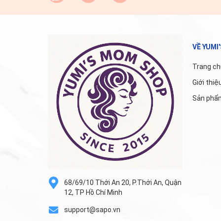
VỀ YUMI
Trang ch
Giới thiệ
Sản phẩ
68/69/10 Thới An 20, P.Thới An, Quận
12, TP Hồ Chí Minh
support@sapo.vn