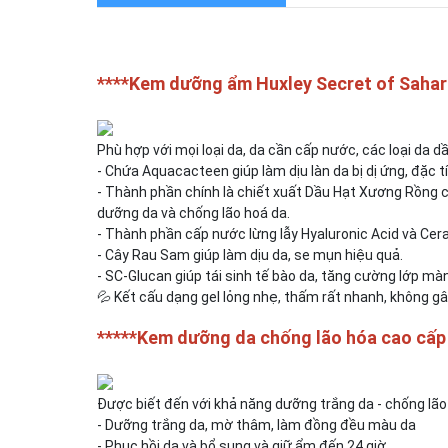
****Kem dưỡng ẩm Huxley Secret of Sa
Phù hợp với mọi loại da, da cần cấp nước, các loại da 
- Chứa Aquacacteen giúp làm dịu làn da bị dị ứng, đặc tín
- Thành phần chính là chiết xuất Dầu Hạt Xương Rồng 
dưỡng da và chống lão hoá da.
- Thành phần cấp nước lừng lẫy Hyaluronic Acid và Cer
- Cây Rau Sam giúp làm dịu da, se mụn hiệu quả.
- SC-Glucan giúp tái sinh tế bào da, tăng cường lớp mà
💦 Kết cấu dạng gel lỏng nhẹ, thấm rất nhanh, không ga
*****Kem dưỡng da chống lão hóa cao cấp 
Được biết đến với khả năng dưỡng trắng da - chống lão
- Dưỡng trắng da, mờ thâm, làm đồng đều màu da
- Phục hồi da và bổ sung và giữ ẩm đến 24 giờ.