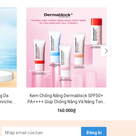
g Da
Kem Chống Nắng Dermablock SPF50+
Kem Dưỡ
nriched
PA++++ Giúp Chống Nắng Và Nâng Tone
Cream W
Cho Mọi Loại Da 35ml
Phục Hồ
160.000₫
Đăng kí