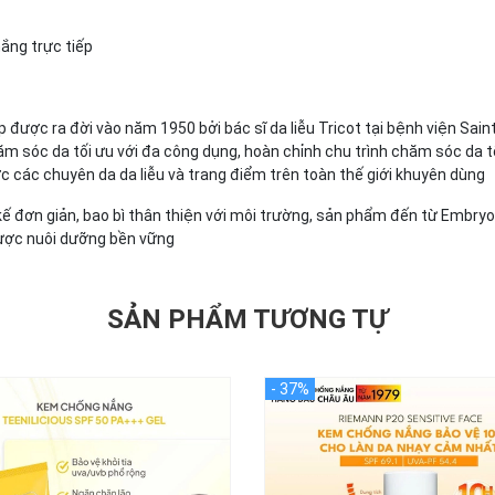
nắng trực tiếp
ược ra đời vào năm 1950 bởi bác sĩ da liễu Tricot tại bệnh viện Sain
m sóc da tối ưu với đa công dụng, hoàn chỉnh chu trình chăm sóc da t
ợc các chuyên da da liễu và trang điểm trên toàn thế giới khuyên dùng
t kế đơn giản, bao bì thân thiện với môi trường, sản phẩm đến từ Embr
 được nuôi dưỡng bền vững
SẢN PHẨM TƯƠNG TỰ