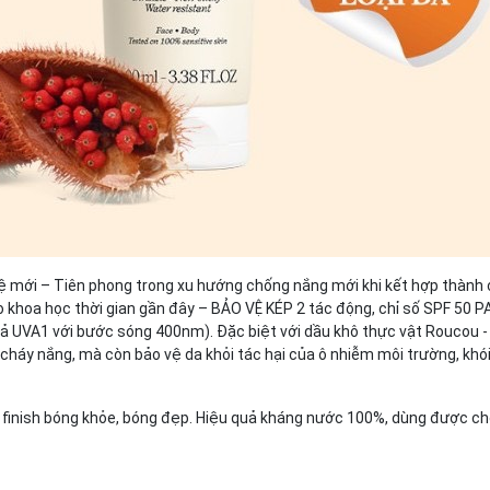
mới – Tiên phong trong xu hướng chống nắng mới khi kết hợp thành cô
o khoa học thời gian gần đây – BẢO VỆ KÉP 2 tác động, chỉ số SPF 50 P
ả UVA1 với bước sóng 400nm). Đặc biệt với dầu khô thực vật Roucou -
háy nắng, mà còn bảo vệ da khỏi tác hại của ô nhiễm môi trường, khói
ớp finish bóng khỏe, bóng đẹp. Hiệu quả kháng nước 100%, dùng được ch