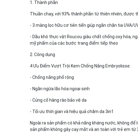
1. Thành phần
Thuần chay, với 93% thành phần từ thiên nhiên, được 
- 3 màng lọc hữu cơ tiên tiến giúp ngăn chặn tia UVA/
- Dầu khô thực vật Roucou giàu chất chống oxy hóa, ng
mỹ phẩm của các bước trang điểm tiếp theo
2. Công dụng
4 Ưu Điểm Vượt Trội Kem Chống Nắng Embryolisse:
- Chống nắng phổ rộng
- Ngăn ngừa lão hóa ngoại sinh
- Củng cố hàng rào bảo vệ da
- Tối ưu thời gian và hiệu quả chăm da 3in1
Ngoài ra sản phẩm có khả năng kháng nước, không để lạ
sản phẩm không gây cay mắt và an toàn với trẻ em từ 3