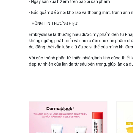
- Ngày sản xuất: Xem trên bao bì sản phẩm
- Bảo quản: để ở nơi khô ráo và thoáng mát, tránh ánh 
THÔNG TIN THƯƠNG HIỆU:
Embryolisse là thương hiệu dược mỹ phẩm đến từ Pháp đ
không ngừng phát triển và cho ra đời các sản phẩm chă
da, đồng thời vẫn luôn giữ được vị thế của mình khi đư
Với các thành phần từ thiên nhiên,lành tính cùng thiế
đẹp tự nhiên của làn da từ sâu bên trong, giúp làn da