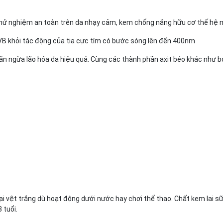
thử nghiệm an toàn trên da nhạy cảm, kem chống nắng hữu cơ thế hệ m
UVB khỏi tác động của tia cực tím có bước sóng lên đến 400nm
ăn ngừa lão hóa da hiệu quả. Cùng các thành phần axit béo khác như bơ
i vệt trắng dù hoạt động dưới nước hay chơi thể thao. Chất kem lai sữ
 tuổi.