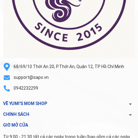
68/69/10 Thới An 20, P.Thới An, Quận 12, TP Hồ Chí Minh
support@sapo.vn
0942232299
VỀ YUMI'S MOM SHOP
CHÍNH SÁCH
GIỜ MỞ CỬA
Từ 9:00 - 21:30 tất cả các ngày trong tuần (bao gồm cả các ngày