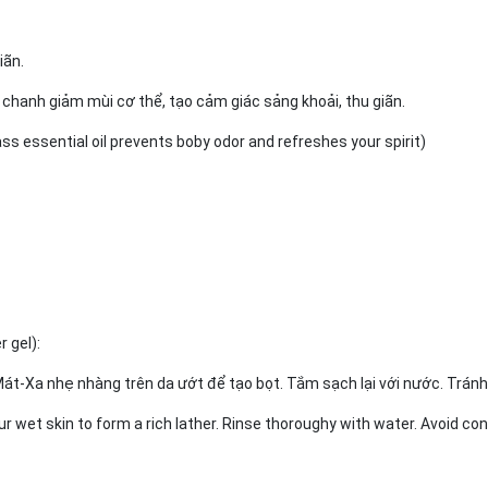
iãn.
 chanh giảm mùi cơ thể, tạo cảm giác sảng khoải, thu giãn.
s essential oil prevents boby odor and refreshes your spirit)
 gel):
át-Xa nhẹ nhàng trên da ướt để tạo bọt. Tắm sạch lại với nước. Tránh 
wet skin to form a rich lather. Rinse thoroughy with water. Avoid co