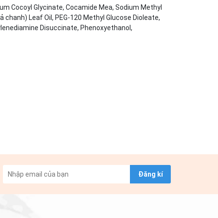
odium Cocoyl Glycinate, Cocamide Mea, Sodium Methyl
ả chanh) Leaf Oil, PEG-120 Methyl Glucose Dioleate,
ylenediamine Disuccinate, Phenoxyethanol,
Đăng kí