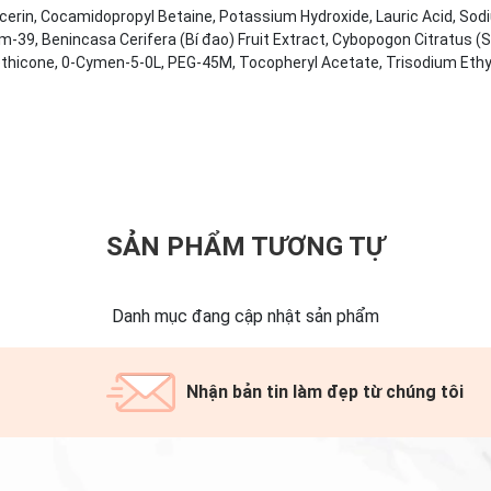
ycerin, Cocamidopropyl Betaine, Potassium Hydroxide, Lauric Acid, S
-39, Benincasa Cerifera (Bí đao) Fruit Extract, Cybopogon Citratus (S
imethicone, 0-Cymen-5-0L, PEG-45M, Tocopheryl Acetate, Trisodium Eth
SẢN PHẨM TƯƠNG TỰ
Danh mục đang cập nhật sản phẩm
Nhận bản tin làm đẹp từ chúng tôi