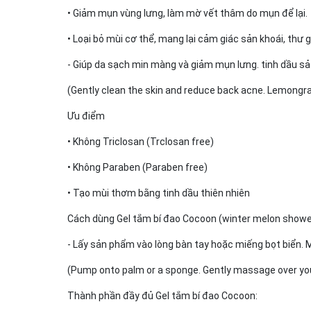
• Giảm mụn vùng lưng, làm mờ vết thâm do mụn để lại.
• Loại bỏ mùi cơ thể, mang lại cảm giác sản khoái, thư g
- Giúp da sạch min màng và giảm mụn lưng. tinh dầu sả
(Gently clean the skin and reduce back acne. Lemongras
Ưu điểm
• Không Triclosan (Trclosan free)
• Không Paraben (Paraben free)
• Tạo mùi thơm bằng tinh dầu thiên nhiên
Cách dùng Gel tắm bí đao Cocoon (winter melon shower
- Lấy sản phẩm vào lòng bàn tay hoặc miếng bọt biển. M
(Pump onto palm or a sponge. Gently massage over your 
Thành phần đầy đủ Gel tắm bí đao Cocoon: