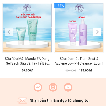
Sữa Rửa Mặt Mande 5% Dạng
Sữa rửa mặt Tiam Snail &
Gel Sạch Sâu Và Tẩy Tế Bào
Azulene Low PH Cleanser 200ml
Chết Nhẹ Nhàng MD CARE 200ml
59.000₫
185.000₫
430.000₫
Nhận bản tin làm đẹp từ chúng tôi