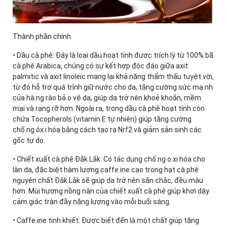
Thành phần chính
• Dầu cà phê: Đây là loại dầu hoạt tính được trích lý từ 100% bã
cà phê Arabica, chúng có sự kết hợp độc đáo giữa axit
palmitic và axit linoleic mang lại khả năng thẩm thấu tuyệt vời,
từ đó hỗ trợ quá trình giữ nước cho da, tăng cường sức mạ.nh
của hà.ng rào bả.o vệ da, giúp da trở nên khoẻ khoắn, mềm
mại và rạng rỡ hơn. Ngoài ra, trong dầu cà phê hoạt tính còn
chứa Tocopherols (vitamin E tự nhiên) giúp tăng cường
chố.ng ôx.i hóa bằng cách tạo ra Nrf2 và giảm sản sinh các
gốc tự do.
• Chiết xuất cà phê Đắk Lắk: Có tác dụng chố.ng o.xi hóa cho
làn da, đặc biệt hàm lượng caffe.ine cao trong hạt cà phê
nguyên chất Đắk Lắk sẽ giúp da trở nên săn chắc, đều màu
hơn. Mùi hương nồng nàn của chiết xuất cà phê giúp khơi dậy
cảm giác tràn đầy năng lượng vào mỗi buổi sáng.
• Caffe.ine tinh khiết: Được biết đến là một chất giúp tăng