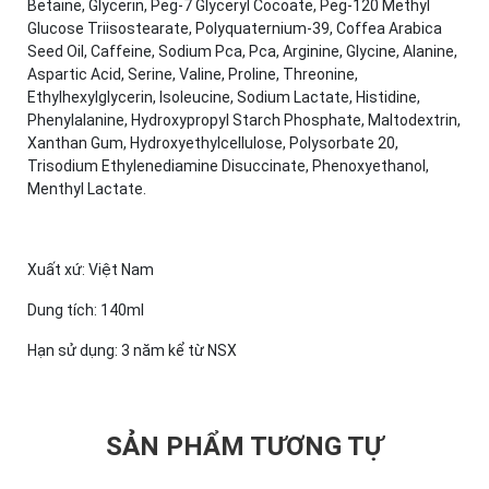
Betaine, Glycerin, Peg-7 Glyceryl Cocoate, Peg-120 Methyl
Glucose Triisostearate, Polyquaternium-39, Coffea Arabica
Seed Oil, Caffeine, Sodium Pca, Pca, Arginine, Glycine, Alanine,
Aspartic Acid, Serine, Valine, Proline, Threonine,
Ethylhexylglycerin, Isoleucine, Sodium Lactate, Histidine,
Phenylalanine, Hydroxypropyl Starch Phosphate, Maltodextrin,
Xanthan Gum, Hydroxyethylcellulose, Polysorbate 20,
Trisodium Ethylenediamine Disuccinate, Phenoxyethanol,
Menthyl Lactate.
Xuất xứ: Việt Nam
Dung tích: 140ml
Hạn sử dụng: 3 năm kể từ NSX
SẢN PHẨM TƯƠNG TỰ