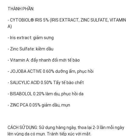
THÀNH PHẦN:
- CYTOBIOL® IRIS 5% (IRIS EXTRACT, ZINC SULFATE, VITAMIN
A)
- Iris extract: giảm sưng
- Zinc Sulfate: kiềm dầu
- Vitamin A: đẩy nhanh đổi mới tế bào
- JOJOBA ACTIVE 0.60% dưỡng ẩm, phục hồi
- SALICYLIC ACID 0.50% Tẩy tế bào chết
- BISABOLOL 0.20% làm dịu, phục hồi da
- ZINC PCA 0.05% giảm dầu, mụn
CÁCH SỬ DỤNG: Sử dụng hàng ngày, thoa lại 2-3 lần mỗi ngày
lên vùng da có mụn. Tránh tiếp xúc với mắt.