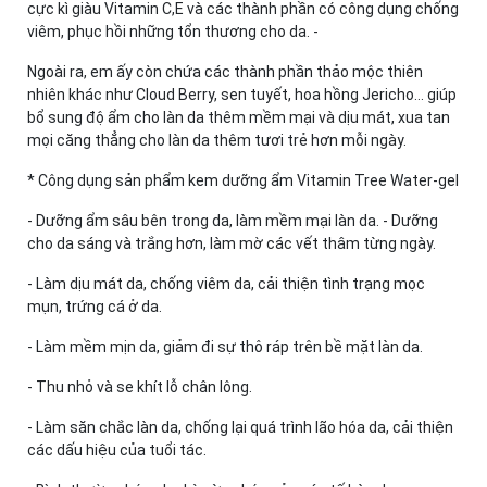
cực kì giàu Vitamin C,E và các thành phần có công dụng chống
viêm, phục hồi những tổn thương cho da. -
Ngoài ra, em ấy còn chứa các thành phần thảo mộc thiên
nhiên khác như Cloud Berry, sen tuyết, hoa hồng Jericho… giúp
bổ sung độ ẩm cho làn da thêm mềm mại và dịu mát, xua tan
mọi căng thẳng cho làn da thêm tươi trẻ hơn mỗi ngày.
* Công dụng sản phẩm kem dưỡng ẩm Vitamin Tree Water-gel
- Dưỡng ẩm sâu bên trong da, làm mềm mại làn da. - Dưỡng
cho da sáng và trắng hơn, làm mờ các vết thâm từng ngày.
- Làm dịu mát da, chống viêm da, cải thiện tình trạng mọc
mụn, trứng cá ở da.
- Làm mềm mịn da, giảm đi sự thô ráp trên bề mặt làn da.
- Thu nhỏ và se khít lỗ chân lông.
- Làm săn chắc làn da, chống lại quá trình lão hóa da, cải thiện
các dấu hiệu của tuổi tác.