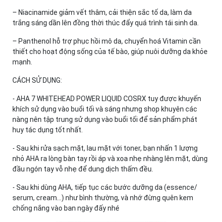
– Niacinamide giảm vết thâm, cải thiện sắc tố da, làm da
trắng sáng dần lên đồng thời thúc đẩy quá trình tái sinh da.
– Panthenol hỗ trợ phục hồi mô da, chuyển hoá Vitamin cần
thiết cho hoạt động sống của tế bào, giúp nuôi dưỡng da khỏe
mạnh.
CÁCH SỬ DỤNG:
- AHA 7 WHITEHEAD POWER LIQUID COSRX tuy được khuyến
khích sử dụng vào buổi tối và sáng nhưng shop khuyên các
nàng nên tập trung sử dụng vào buổi tối để sản phẩm phát
huy tác dụng tốt nhất.
- Sau khi rửa sạch mặt, lau mặt với toner, bạn nhấn 1 lượng
nhỏ AHA ra lòng bàn tay rồi áp và xoa nhẹ nhàng lên mặt, dùng
đầu ngón tay vỗ nhẹ để dung dịch thấm đều.
- Sau khi dùng AHA, tiếp tục các bước dưỡng da (essence/
serum, cream...) như bình thường, và nhớ đừng quên kem
chống nắng vào ban ngày đấy nhé