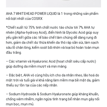
AHA 7 WHITEHEAD POWER LIQUID là 1 trong những sản phẩm
nổi bật nhất của COSRX
*Chiết xuất từ 75% tinh chất nước táo chứa tới 7% AHA tự
nhiên (Alpha-hydroxy Acid), điển hình là Glycolic Acid giúp suy
yếu gắn kết giữa các tế bào chết làm chúng dễ dàng rụng đi
hơn, giảm da chết dư thừa khiến da thô ráp sần sùi, làm sạch
sâu lỗ chân lông, kiểm soát bã nhờn và loại bỏ hoàn toàn mụn
đầu trắng.
– Các vitamin và Hyaluronic Acid (hoạt chất siêu cấp nước)
giúp dưỡng da mềm mượt và mịn màng.
– Đặc biệt, AHA vô cùng hữu ích cho da nhăn nheo, lão hoá do
mặt trời và tuổi già vì khả năng làm mềm mại bề mặt da, giảm
thiểu sự tồn tại của các nếp nhăn.
– Sodium Hydroxide & Sodium Hyaluronate giúp kháng khuẩn,
chống viêm nhiễm, ngăn ngừa tình trạng bể nhân mụn gây nổi
mụn bọc, mụn mủ.